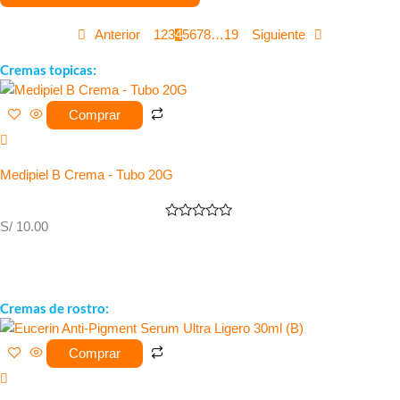
Anterior
1
2
3
4
5
6
7
8
…
19
Siguiente
Cremas topicas:
Comprar
Medipiel B Crema - Tubo 20G
S/
10.00
Valorado
con
0
de
5
Cremas de rostro:
Comprar