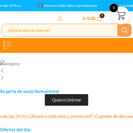
Ir
las 24 hrs.
Envio a todo lima y provincias
Cupones 
0
al
contenido
S/
0.00
Se parte de socio farmacenter
Quiero Unirme
de las 24 hrs.
Envio a todo lima y provincias
Cupones de descuen
Ofertas del día:.