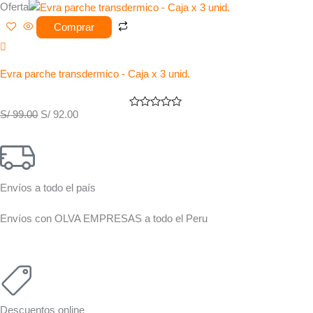
El
El
Oferta
precio
precio
Comprar
original
actual
era:
es:
S/ 99.00.
S/ 92.00.
Evra parche transdermico - Caja x 3 unid.
S/
99.00
S/
92.00
Valorado
con
0
de
5
Envíos a todo el país
Envíos con OLVA EMPRESAS a todo el Peru
Descuentos online