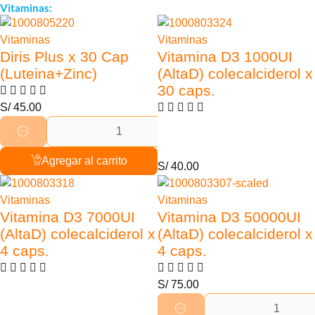
Vitaminas:
Agotado
Vitaminas
Vitaminas
Diris Plus x 30 Cap
Vitamina D3 1000UI
(Luteina+Zinc)
(AltaD) colecalciderol x
30 caps.
S/
45.00
Agregar al carrito
S/
40.00
Agotado
Vitaminas
Vitaminas
Vitamina D3 7000UI
Vitamina D3 50000UI
(AltaD) colecalciderol x
(AltaD) colecalciderol x
4 caps.
4 caps.
S/
75.00