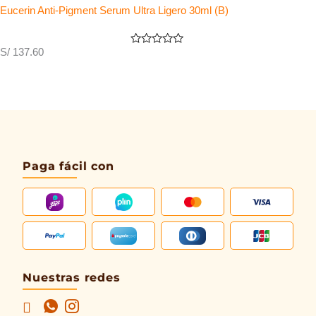
Eucerin Anti-Pigment Serum Ultra Ligero 30ml (B)
S/
137.60
Valorado
con
0
de
5
Paga fácil con
Nuestras redes