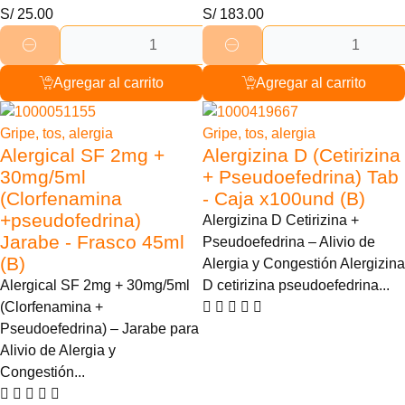
S/
25.00
S/
183.00
Agregar al carrito
Agregar al carrito
Gripe, tos, alergia
Gripe, tos, alergia
Alergical SF 2mg +
Alergizina D (Cetirizina
30mg/5ml
+ Pseudoefedrina) Tab
(Clorfenamina
- Caja x100und (B)
+pseudofedrina)
Alergizina D Cetirizina +
Jarabe - Frasco 45ml
Pseudoefedrina – Alivio de
(B)
Alergia y Congestión Alergizina
Alergical SF 2mg + 30mg/5ml
D cetirizina pseudoefedrina...
(Clorfenamina +
Pseudoefedrina) – Jarabe para
Alivio de Alergia y
Congestión...