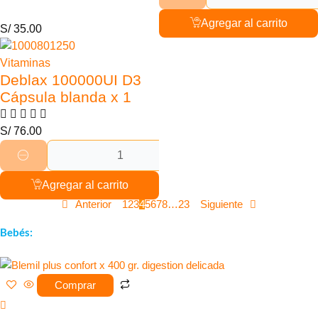
Agregar al carrito
S/
35.00
Vitaminas
Deblax 100000UI D3
Cápsula blanda x 1
S/
76.00
Agregar al carrito
Anterior
1
2
3
4
5
6
7
8
…
23
Siguiente
Bebés:
Comprar