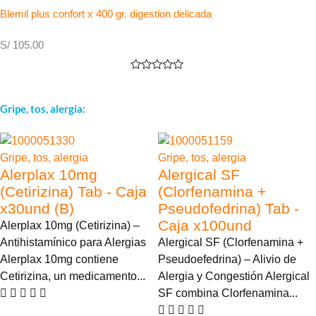
Blemil plus confort x 400 gr. digestion delicada
S/
105.00
Valorado
con
0
Gripe, tos, alergia:
de
5
Gripe, tos, alergia
Gripe, tos, alergia
Alerplax 10mg
Alergical SF
(Cetirizina) Tab - Caja
(Clorfenamina +
x30und (B)
Pseudofedrina) Tab -
Caja x100und
Alerplax 10mg (Cetirizina) –
Antihistamínico para Alergias
Alergical SF (Clorfenamina +
Alerplax 10mg contiene
Pseudoefedrina) – Alivio de
Cetirizina, un medicamento...
Alergia y Congestión Alergical
SF combina Clorfenamina...