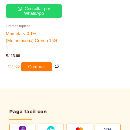
Consultar por
WhatsApp
Cremas topicas
Mometaliv 0.1%
(Mometasona) Crema 15G –
1
S/
13.00
Comprar
Paga fácil con