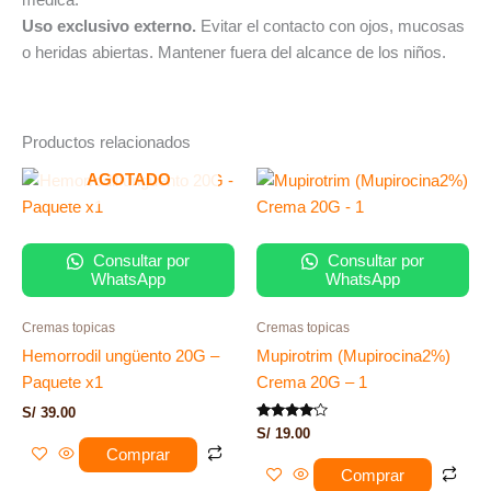
Uso exclusivo externo.
Evitar el contacto con ojos, mucosas
o heridas abiertas. Mantener fuera del alcance de los niños.
Productos relacionados
AGOTADO
Consultar por
Consultar por
WhatsApp
WhatsApp
Cremas topicas
Cremas topicas
Hemorrodil ungüento 20G –
Mupirotrim (Mupirocina2%)
Paquete x1
Crema 20G – 1
S/
39.00
Valorado
S/
19.00
con
Comprar
4.00
de 5
Comprar