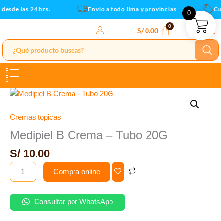
20G
Ir
esde las 24 hrs.
Envio a todo lima y provincias
Cup
0
cantidad
al
contenido
S/
0.00
Medipiel
B
Crema
Cremas topicas
-
Medipiel B Crema – Tubo 20G
Tubo
S/
10.00
20G
cantidad
Compra online
Consultar por WhatsApp