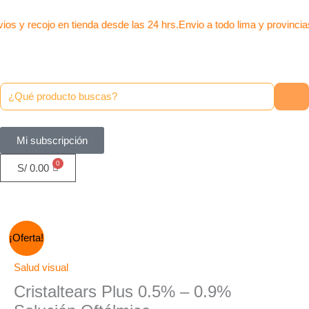
Ir
al
ios y recojo en tienda desde las 24 hrs.
Envio a todo lima y provincia
contenido
Mi subscripción
S/
0.00
El
El
Cristaltears
¡Oferta!
precio
precio
Plus
original
actual
0.5%
Salud visual
era:
es:
-
Cristaltears Plus 0.5% – 0.9%
S/ 69.00.
S/ 59.00.
0.9%