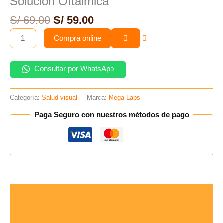
Solución Oftálmica
Solución
Oftálmica
S/
69.00
S/
59.00
cantidad
Compra online
Consultar por WhatsApp
Categoría:
Salud visual
Marca:
Mega Labs
Paga Seguro con nuestros métodos de pago
Descripción
Valoraciones (0)