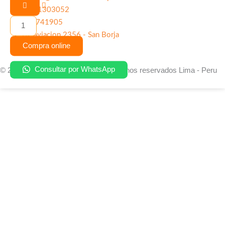
Cristaltears
921303052
Plus
987741905
0.5%
Av Aviacion 2356 - San Borja
-
Compra online
0.9%
Solución
Consultar por WhatsApp
© 2026 Farmacenter | Todos los derechos reservados Lima - Peru
Oftálmica
cantidad