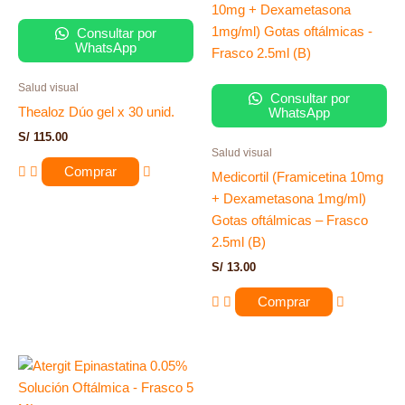
Consultar por
WhatsApp
Salud visual
Consultar por
Thealoz Dúo gel x 30 unid.
WhatsApp
S/
115.00
Salud visual
Comprar
Medicortil (Framicetina 10mg
+ Dexametasona 1mg/ml)
Gotas oftálmicas – Frasco
2.5ml (B)
S/
13.00
Comprar