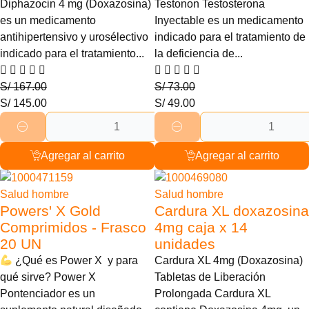
Diphazocin 4 mg (Doxazosina)
Testonon Testosterona
es un medicamento
Inyectable es un medicamento
antihipertensivo y urosélectivo
indicado para el tratamiento de
indicado para el tratamiento...
la deficiencia de...
S/
167.00
S/
73.00
S/
145.00
S/
49.00
Agregar al carrito
Agregar al carrito
12% Descuento
7% Descuento
Salud hombre
Salud hombre
Powers' X Gold
Cardura XL doxazosina
Comprimidos - Frasco
4mg caja x 14
20 UN
unidades
¿Qué es Power X y para
Cardura XL 4mg (Doxazosina)
qué sirve? Power X
Tabletas de Liberación
Pontenciador es un
Prolongada Cardura XL