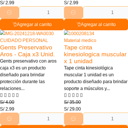
S/
2.99
S/
2.99
Agregar al carrito
Agregar al carrito
25% Descuento
17% Descuento
CUIDADO PERSONAL
Material medico
Gents Preservativo
Tape cinta
Aros - Caja x3 Unid.
kinesiologica muscular
x 1 unidad
Gents preservativo con aros
caja x3 es un producto
Tape cinta kinesiológica
diseñado para brindar
muscular 1 unidad es un
protección durante las
producto diseñado para brindar
relaciones...
soporte a músculos y...
S/
4.00
S/
35.00
S/
2.99
S/
29.00