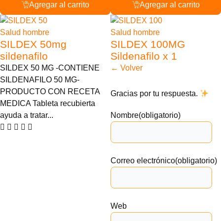
Agregar al carrito
Agregar al carrito
40% Descuento
30% Descuento
Salud hombre
Salud hombre
SILDEX 50mg
SILDEX 100MG
sildenafilo
Sildenafilo x 1
SILDEX 50 MG -CONTIENE
← Volver
SILDENAFILO 50 MG-
PRODUCTO CON RECETA
Gracias por tu respuesta.
MEDICA Tableta recubierta
ayuda a tratar...
Nombre
(obligatorio)
Correo electrónico
(obligatorio)
Web