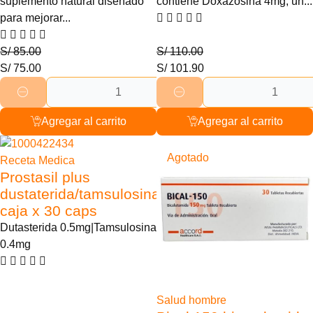
suplemento natural diseñado
contiene Doxazosina 4mg, un...
para mejorar...
S/
85.00
S/
110.00
S/
75.00
S/
101.90
Agregar al carrito
Agregar al carrito
6% Descuento
Agotado
Receta Medica
Prostasil plus
dustaterida/tamsulosina
caja x 30 caps
Dutasterida 0.5mg|Tamsulosina
0.4mg
Salud hombre