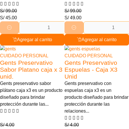
S/
99.00
S/
99.00
S/
45.00
S/
49.00
Agregar al carrito
Agregar al carrito
25% Descuento
25% Descuento
CUIDADO PERSONAL
CUIDADO PERSONAL
Gents Preservativo
Gents Preservativo
Sabor Platano caja x 3
Espuelas - Caja X3
unid.
Unid
Gents preservativo sabor
Gents preservativo con
plátano caja x3 es un producto
espuelas caja x3 es un
diseñado para brindar
producto diseñado para brindar
protección durante las...
protección durante las
relaciones...
S/
4.00
S/
4.00