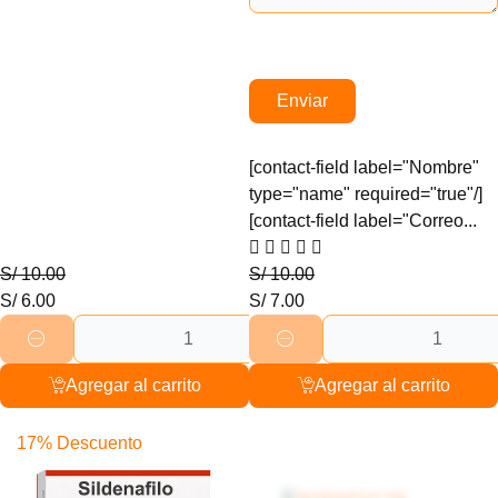
Enviar
[contact-field label="Nombre"
type="name" required="true"/]
[contact-field label="Correo...
S/
10.00
S/
10.00
S/
6.00
S/
7.00
Agregar al carrito
Agregar al carrito
17% Descuento
20% Descuento
Salud hombre