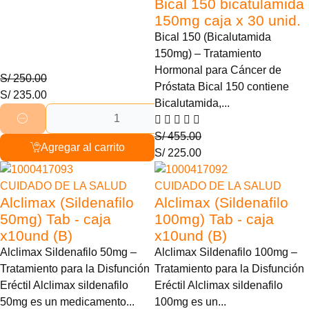
Bical 150 bicatulamida
150mg caja x 30 unid.
Bical 150 (Bicalutamida
150mg) – Tratamiento
Hormonal para Cáncer de
S/
250.00
Próstata Bical 150 contiene
S/
235.00
Bicalutamida,...
S/
455.00
Agregar al carrito
S/
225.00
55% Descuento
51% Descuento
CUIDADO DE LA SALUD
CUIDADO DE LA SALUD
Alclimax (Sildenafilo
Alclimax (Sildenafilo
50mg) Tab - caja
100mg) Tab - caja
x10und (B)
x10und (B)
Alclimax Sildenafilo 50mg –
Alclimax Sildenafilo 100mg –
Tratamiento para la Disfunción
Tratamiento para la Disfunción
Eréctil Alclimax sildenafilo
Eréctil Alclimax sildenafilo
50mg es un medicamento...
100mg es un...