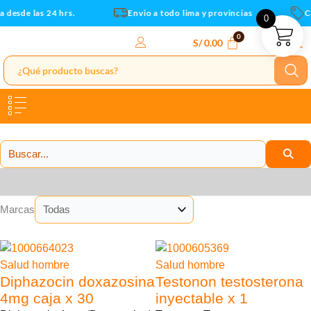
Ir
esde las 24 hrs.
Envio a todo lima y provincias
Cup
0
al
contenido
S/
0.00
Categorías
Marcas
13% Descuento
33% Descuento
Salud hombre
Salud hombre
Diphazocin doxazosina
Testonon testosterona
4mg caja x 30
inyectable x 1