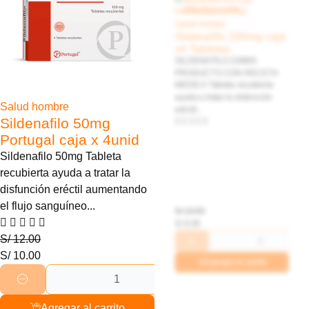
Sildenafilo 100mg caja
x4 Tabletas
SILDENAFILO 100MG
PRODUCTO CON RECETA
MEDICA Tableta recubierta
ayuda a tratar la disfunción
eréctil...
Salud hombre
Sildenafilo 50mg
Portugal caja x 4unid
Sildenafilo 50mg Tableta
recubierta ayuda a tratar la
disfunción eréctil aumentando
el flujo sanguíneo...
S/
12.00
S/
10.00
S/
10.00
S/
8.00
Agregar al carrito
Agregar al carrito