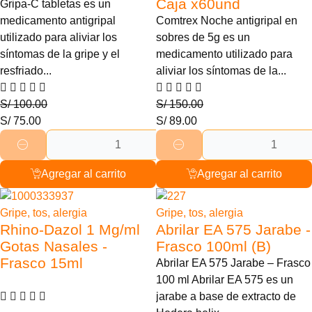
Caja x60und
Gripa-C tabletas es un
medicamento antigripal
Comtrex Noche antigripal en
utilizado para aliviar los
sobres de 5g es un
síntomas de la gripe y el
medicamento utilizado para
resfriado...
aliviar los síntomas de la...
S/
100.00
S/
150.00
S/
75.00
S/
89.00
Agregar al carrito
Agregar al carrito
8% Descuento
14% Descuento
Gripe, tos, alergia
Gripe, tos, alergia
Rhino-Dazol 1 Mg/ml
Abrilar EA 575 Jarabe -
Gotas Nasales -
Frasco 100ml (B)
Frasco 15ml
Abrilar EA 575 Jarabe – Frasco
100 ml Abrilar EA 575 es un
jarabe a base de extracto de