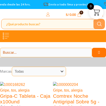
Ir
enda desde las 24 hrs.
Envio a todo lima y provincias
0
al
contenido
S/
0.00
Categorías
Marcas
25% Descuento
41% Descuento
Gripe, tos, alergia
Gripe, tos, alergia
Gripa-C Tableta - Caja
Comtrex Noche
x100und
Antigripal Sobre 5g -