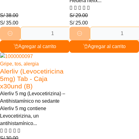
Hedera helix...
S/
38.00
S/
29.00
S/
35.00
S/
25.00
Agregar al carrito
Agregar al carrito
17% Descuento
Gripe, tos, alergia
Alerliv (Levocetiricina
5mg) Tab - Caja
x30und (B)
Alerliv 5 mg (Levocetirizina) –
Antihistamínico no sedante
Alerliv 5 mg contiene
Levocetirizina, un
antihistamínico...
S/
30.00