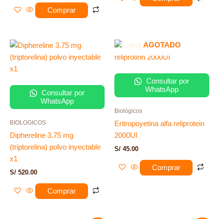
Comprar
AGOTADO
Consultar por
WhatsApp
Consultar por
WhatsApp
Biológicos
BIOLOGICOS
Eritropoyetina alfa reliprotein
Diphereline 3.75 mg
2000UI
(triptorelina) polvo inyectable
S/
45.00
x1
Comprar
S/
520.00
Comprar