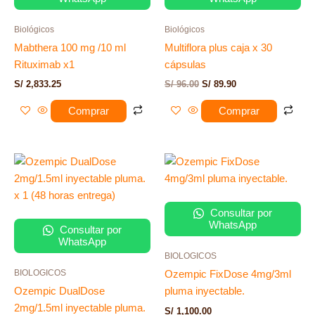
Biológicos
Biológicos
Mabthera 100 mg /10 ml
Multiflora plus caja x 30
Rituximab x1
cápsulas
S/
2,833.25
S/
96.00
S/
89.90
Comprar
Comprar
Consultar por
WhatsApp
Consultar por
WhatsApp
BIOLOGICOS
BIOLOGICOS
Ozempic FixDose 4mg/3ml
Ozempic DualDose
pluma inyectable.
2mg/1.5ml inyectable pluma.
S/
1,100.00