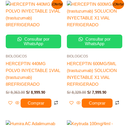
El
El
El
El
¡Oferta!
¡Oferta!
precio
precio
precio
precio
original
actual
original
actual
era:
es:
era:
es:
S/ 9,363.00.
S/ 8,999.90.
S/ 8,329.00.
S/ 7,999.90.
Consultar por
Consultar por
WhatsApp
WhatsApp
BIOLOGICOS
BIOLOGICOS
HERCEPTIN 440MG
HERCEPTIN 600MG/5ML
POLVO INYECTABLE 1VIAL
(trastuzumab) SOLUCION
(trastuzumab)
INYECTABLE X1 VIAL
8REFRIGERADO
REFRIGERADO
S/
9,363.00
S/
8,999.90
S/
8,329.00
S/
7,999.90
Comprar
Comprar