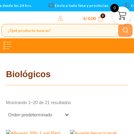
Ir
desde las 24 hrs.
Envio a todo lima y provincias
Cup
0
al
contenido
S/
0.00
Biológicos
Mostrando 1–20 de 21 resultados