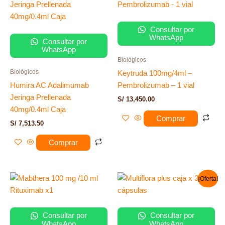
Consultar por
WhatsApp
Consultar por
WhatsApp
Biológicos
Biológicos
Keytruda 100mg/4ml –
Humira AC Adalimumab
Pembrolizumab – 1 vial
Jeringa Prellenada
S/
13,450.00
40mg/0.4ml Caja
Comprar
S/
7,513.50
Comprar
El
El
¡Oferta!
precio
precio
original
actual
era:
es:
S/ 96.00.
S/ 89.90.
Consultar por
Consultar por
WhatsApp
WhatsApp