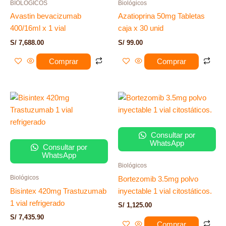
BIOLOGICOS
Biológicos
Avastin bevacizumab
Azatioprina 50mg Tabletas
400/16ml x 1 vial
caja x 30 unid
S/
7,688.00
S/
99.00
Comprar
Comprar
Consultar por
WhatsApp
Consultar por
WhatsApp
Biológicos
Biológicos
Bortezomib 3.5mg polvo
Bisintex 420mg Trastuzumab
inyectable 1 vial citostáticos.
1 vial refrigerado
S/
1,125.00
S/
7,435.90
Comprar