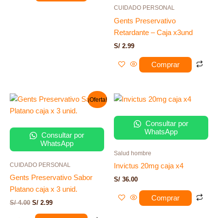
CUIDADO PERSONAL
Gents Preservativo
Retardante – Caja x3und
S/
2.99
Comprar
El
El
¡Oferta!
precio
precio
original
actual
era:
es:
Consultar por
S/ 4.00.
S/ 2.99.
WhatsApp
Consultar por
WhatsApp
Salud hombre
CUIDADO PERSONAL
Invictus 20mg caja x4
Gents Preservativo Sabor
S/
36.00
Platano caja x 3 unid.
Comprar
S/
4.00
S/
2.99