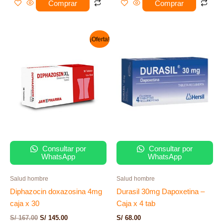
Comprar
Comprar
El
El
¡Oferta!
precio
precio
original
actual
era:
es:
S/ 167.00.
S/ 145.00.
Consultar por
Consultar por
WhatsApp
WhatsApp
Salud hombre
Salud hombre
Diphazocin doxazosina 4mg
Durasil 30mg Dapoxetina –
caja x 30
Caja x 4 tab
S/
167.00
S/
145.00
S/
68.00