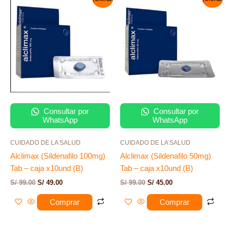
precio
precio
precio
precio
original
actual
original
actual
era:
es:
era:
es:
S/ 99.00.
S/ 49.00.
S/ 99.00.
S/ 45.00.
Consultar por
Consultar por
WhatsApp
WhatsApp
CUIDADO DE LA SALUD
CUIDADO DE LA SALUD
Alclimax (Sildenafilo 100mg)
Alclimax (Sildenafilo 50mg)
Tab – caja x10und (B)
Tab – caja x10und (B)
S/
99.00
S/
49.00
S/
99.00
S/
45.00
Comprar
Comprar