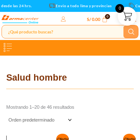
Ir
sde las 24 hrs.
Envio a todo lima y provincias
Cupo
0
al
contenido
S/
0.00
Salud hombre
Mostrando 1–20 de 46 resultados
El
El
El
El
¡Oferta!
¡Oferta!