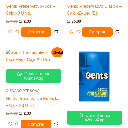
Gents Preservativo Aros –
Gents Preservativo Clasico –
Caja x3 Unid.
Caja x24und (B)
S/
4.00
S/
2.99
S/
75.00
Comprar
Comprar
El
El
¡Oferta!
precio
precio
original
actual
era:
es:
S/ 4.00.
S/ 2.99.
Consultar por
WhatsApp
CUIDADO PERSONAL
Gents Preservativo Espuelas
– Caja X3 Unid
S/
4.00
S/
2.99
Consultar por
WhatsApp
Comprar