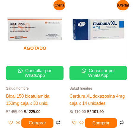
El
El
El
El
¡Oferta!
¡Oferta!
precio
precio
precio
precio
original
actual
original
actual
era:
es:
era:
es:
S/ 455.00.
S/ 225.00.
S/ 110.00.
S/ 101.90.
AGOTADO
Consultar por
Consultar por
WhatsApp
WhatsApp
Salud hombre
Salud hombre
Bical 150 bicatulamida
Cardura XL doxazosina 4mg
150mg caja x 30 unid.
caja x 14 unidades
S/
455.00
S/
225.00
S/
110.00
S/
101.90
Comprar
Comprar