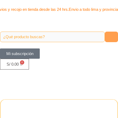
Ir
al
ios y recojo en tienda desde las 24 hrs.
Envio a todo lima y provinci
contenido
Mi subscripción
S/
0.00