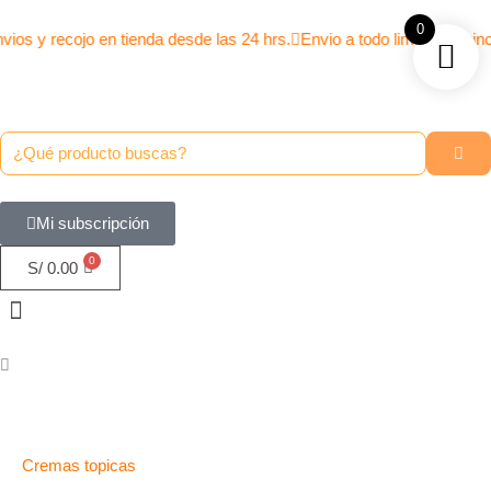
cantidad
Ir
0
al
vios y recojo en tienda desde las 24 hrs.
Envio a todo lima y provin
contenido
Mi subscripción
S/
0.00
Cicatrizante
dermafar
crema
Cremas topicas
35