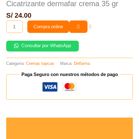
Cicatrizante dermafar crema 35 gr
gr
S/
24.00
cantidad
Compra online
Consultar por WhatsApp
Categoría:
Cremas topicas
Marca:
Delfarma
Paga Seguro con nuestros métodos de pago
Descripción
Valoraciones (0)