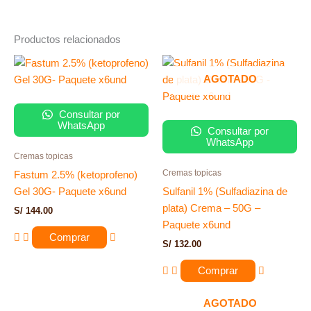
Productos relacionados
AGOTADO
Consultar por
WhatsApp
Consultar por
WhatsApp
Cremas topicas
Cremas topicas
Fastum 2.5% (ketoprofeno)
Gel 30G- Paquete x6und
Sulfanil 1% (Sulfadiazina de
plata) Crema – 50G –
S/
144.00
Paquete x6und
Comprar
S/
132.00
Comprar
AGOTADO