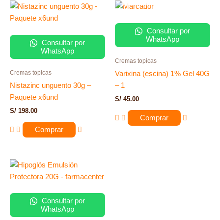
Consultar por
WhatsApp
Consultar por
WhatsApp
Cremas topicas
Cremas topicas
Varixina (escina) 1% Gel 40G
Nistazinc unguento 30g –
– 1
Paquete x6und
S/
45.00
S/
198.00
Comprar
Comprar
Consultar por
WhatsApp