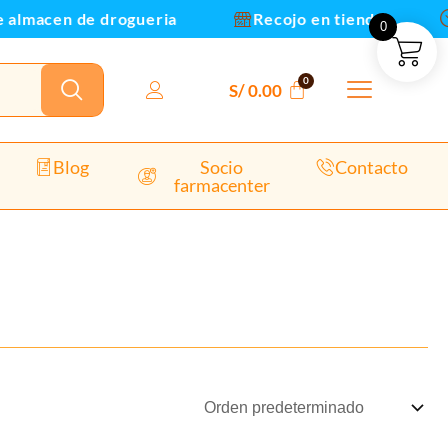
 almacen de drogueria
Recojo en tienda
0
S/
0.00
Blog
Socio
Contacto
farmacenter