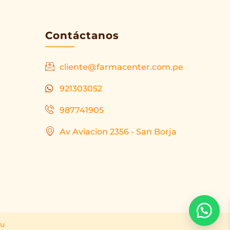
Contáctanos
cliente@farmacenter.com.pe
921303052
987741905
Av Aviacion 2356 - San Borja
ru