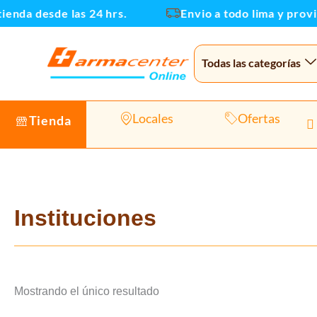
Ir
enda desde las 24 hrs.
Envio a todo lima y provin
al
contenido
Todas las categorías
Locales
Ofertas
Tienda
Instituciones
Mostrando el único resultado