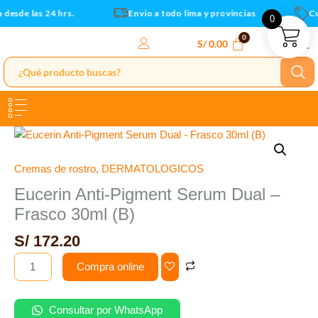
-
Ir
desde las 24 hrs.
Envio a todo lima y provincias
Cup
0
Frasco
al
30ml
contenido
S/
0.00
(B)
cantidad
Eucerin
Anti-
Pigment
Cremas de rostro
,
DERMATOLOGICOS
Serum
Eucerin Anti-Pigment Serum Dual –
Dual
Frasco 30ml (B)
-
Frasco
S/
172.20
30ml
Compra online
(B)
cantidad
Consultar por WhatsApp