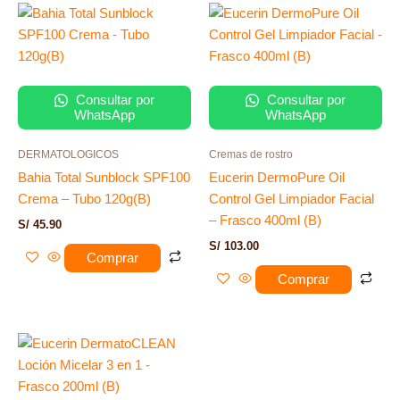
Consultar por
Consultar por
WhatsApp
WhatsApp
DERMATOLOGICOS
Cremas de rostro
Bahia Total Sunblock SPF100
Eucerin DermoPure Oil
Crema – Tubo 120g(B)
Control Gel Limpiador Facial
– Frasco 400ml (B)
S/
45.90
S/
103.00
Comprar
Comprar