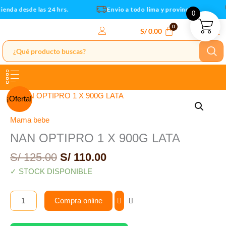
LATA
Ir
ienda desde las 24 hrs.
Envio a todo lima y provincias
0
cantidad
al
contenido
S/
0.00
El
El
NAN
¡Oferta!
precio
precio
OPTIPRO
original
actual
1
Mama bebe
era:
es:
X
NAN OPTIPRO 1 X 900G LATA
S/ 125.00.
S/ 110.00.
900G
S/
125.00
S/
110.00
LATA
cantidad
✓ STOCK DISPONIBLE
Compra online