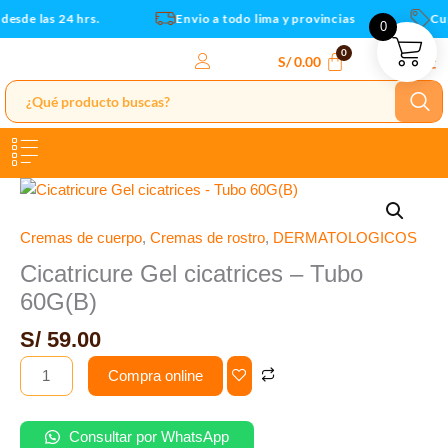
60G(B)
Ir
esde las 24 hrs.
Envio a todo lima y provincias
Cupo
0
cantidad
al
contenido
S/
0.00
Cicatricure
Gel
cicatrices
Cremas de cuerpo
,
Cremas de rostro
,
DERMATOLOGICOS
-
Cicatricure Gel cicatrices – Tubo
Tubo
60G(B)
60G(B)
cantidad
S/
59.00
Compra online
Consultar por WhatsApp