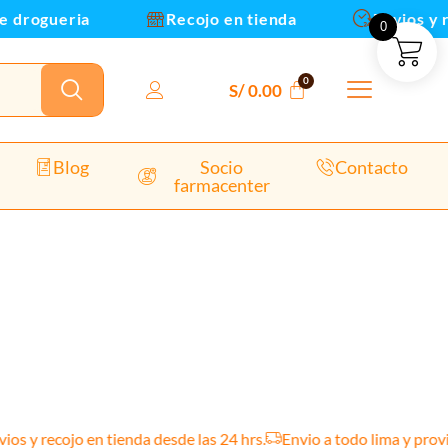
ogueria
Recojo en tienda
Envios y recoj
0
S/
0.00
Blog
Socio
Contacto
farmacenter
 y recojo en tienda desde las 24 hrs.
Envio a todo lima y provinci