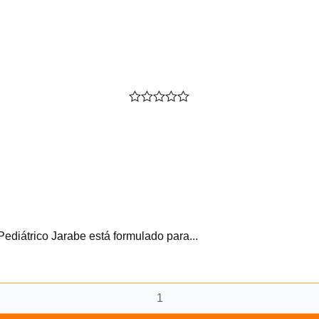
Valorado
con
0
de
5
Pediátrico Jarabe está formulado para...