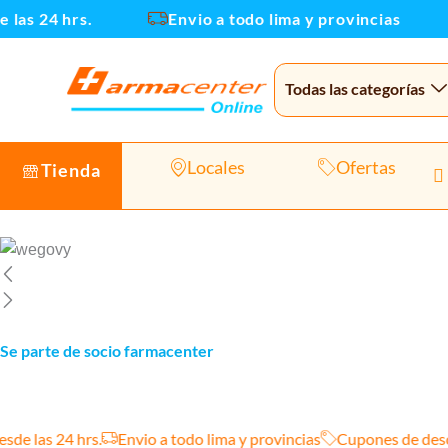
Ir
 24 hrs.
Envio a todo lima y provincias
al
contenido
Todas las categorías
Locales
Ofertas
Tienda
Se parte de socio farmacenter
 las 24 hrs.
Envio a todo lima y provincias
Cupones de descue