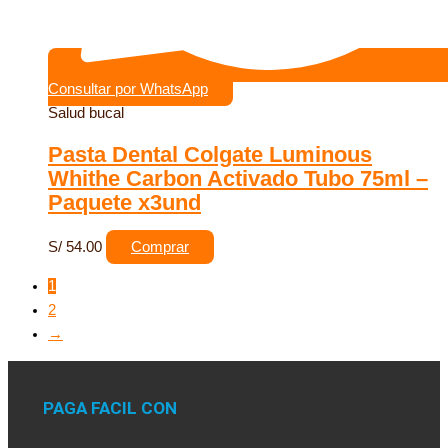
Consultar por WhatsApp
Salud bucal
Pasta Dental Colgate Luminous
Whithe Carbon Activado Tubo 75ml –
Paquete x3und
S/
54.00
Comprar
1
2
→
PAGA FACIL CON