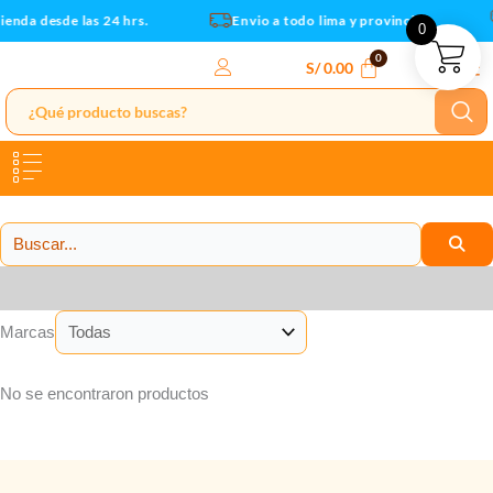
Ir
ienda desde las 24 hrs.
Envio a todo lima y provincias
0
al
contenido
S/
0.00
Categorías
Marcas
No se encontraron productos