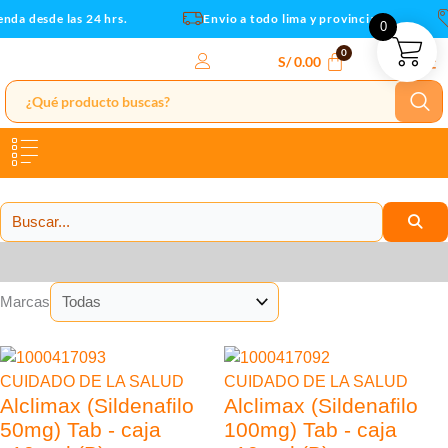
Ir
nda desde las 24 hrs.
Envio a todo lima y provincias
0
al
contenido
S/
0.00
Categorías
Marcas
55% Descuento
51% Descuento
CUIDADO DE LA SALUD
CUIDADO DE LA SALUD
Alclimax (Sildenafilo
Alclimax (Sildenafilo
50mg) Tab - caja
100mg) Tab - caja