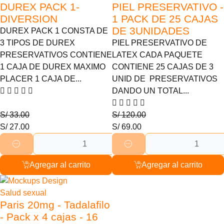
DUREX PACK 1-
PIEL PRESERVATIVO -
DIVERSION
1 PACK DE 25 CAJAS
DE 3UNIDADES
DUREX PACK 1 CONSTA DE
3 TIPOS DE DUREX
PIEL PRESERVATIVO DE
PRESERVATIVOS CONTIENE
LATEX CADA PAQUETE
1 CAJA DE DUREX MAXIMO
CONTIENE 25 CAJAS DE 3
PLACER 1 CAJA DE...
UNID DE PRESERVATIVOS
DANDO UN TOTAL...
S/
33.00
S/
120.00
S/
27.00
S/
69.00
Agregar al carrito
Agregar al carrito
36% Descuento
Salud sexual
Paris 20mg - Tadalafilo
- Pack x 4 cajas - 16