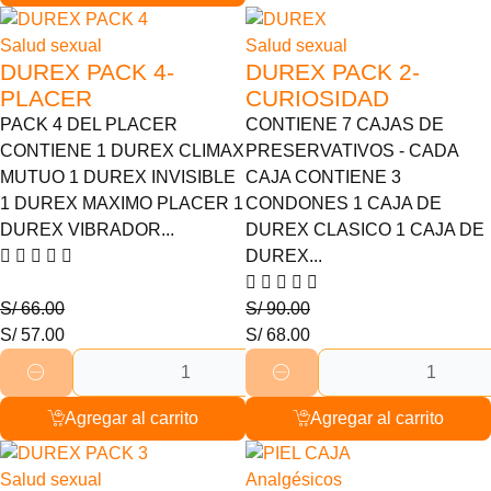
14% Descuento
24% Descuento
Salud sexual
Salud sexual
DUREX PACK 4-
DUREX PACK 2-
PLACER
CURIOSIDAD
PACK 4 DEL PLACER
CONTIENE 7 CAJAS DE
CONTIENE 1 DUREX CLIMAX
PRESERVATIVOS - CADA
MUTUO 1 DUREX INVISIBLE
CAJA CONTIENE 3
1 DUREX MAXIMO PLACER 1
CONDONES 1 CAJA DE
DUREX VIBRADOR...
DUREX CLASICO 1 CAJA DE
DUREX...
S/
66.00
S/
90.00
S/
57.00
S/
68.00
Agregar al carrito
Agregar al carrito
18% Descuento
43% Descuento
Salud sexual
Analgésicos