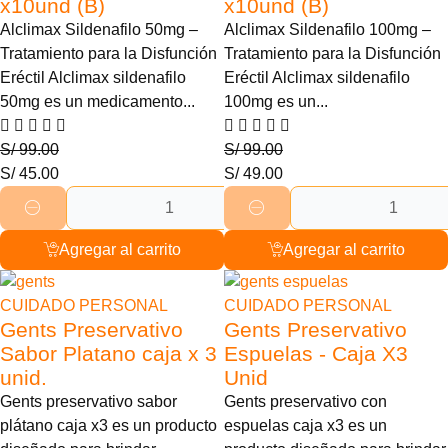
x10und (B)
x10und (B)
Alclimax Sildenafilo 50mg –
Alclimax Sildenafilo 100mg –
Tratamiento para la Disfunción
Tratamiento para la Disfunción
Eréctil Alclimax sildenafilo
Eréctil Alclimax sildenafilo
50mg es un medicamento...
100mg es un...
S/
99.00
S/
99.00
S/
45.00
S/
49.00
Agregar al carrito
Agregar al carrito
25% Descuento
25% Descuento
CUIDADO PERSONAL
CUIDADO PERSONAL
Gents Preservativo
Gents Preservativo
Sabor Platano caja x 3
Espuelas - Caja X3
unid.
Unid
Gents preservativo sabor
Gents preservativo con
plátano caja x3 es un producto
espuelas caja x3 es un