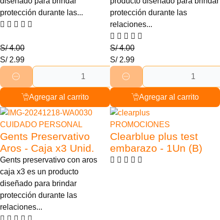
diseñado para brindar
producto diseñado para brindar
protección durante las...
protección durante las
relaciones...
S/
4.00
S/
4.00
S/
2.99
S/
2.99
Agregar al carrito
Agregar al carrito
25% Descuento
14% Descuento
CUIDADO PERSONAL
PROMOCIONES
Gents Preservativo
Clearblue plus test
Aros - Caja x3 Unid.
embarazo - 1Un (B)
Gents preservativo con aros
caja x3 es un producto
diseñado para brindar
protección durante las
relaciones...