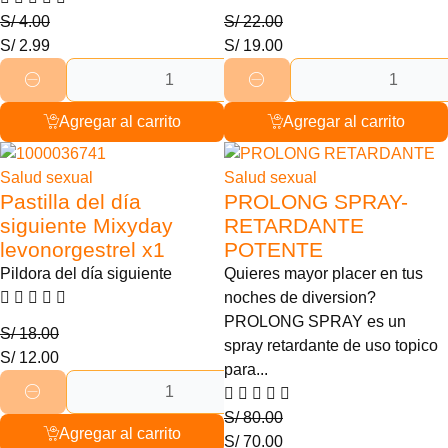
S/
4.00
S/
22.00
S/
2.99
S/
19.00
Agregar al carrito
Agregar al carrito
33% Descuento
Agotado
Salud sexual
Salud sexual
Pastilla del día
PROLONG SPRAY-
siguiente Mixyday
RETARDANTE
levonorgestrel x1
POTENTE
Pildora del día siguiente
Quieres mayor placer en tus
noches de diversion?
PROLONG SPRAY es un
S/
18.00
spray retardante de uso topico
S/
12.00
para...
S/
80.00
Agregar al carrito
S/
70.00