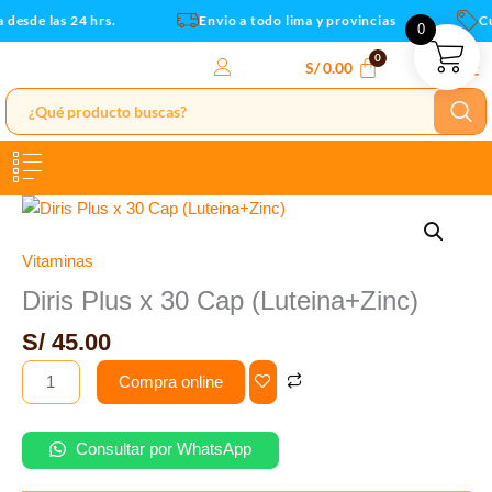
(Luteina+Zinc)
Ir
desde las 24 hrs.
Envio a todo lima y provincias
Cup
0
cantidad
al
contenido
S/
0.00
Diris
Plus
x
Vitaminas
30
Diris Plus x 30 Cap (Luteina+Zinc)
Cap
S/
45.00
(Luteina+Zinc)
cantidad
Compra online
Consultar por WhatsApp