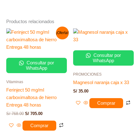
Productos relacionados
El
El
¡Oferta!
precio
precio
original
actual
era:
es:
S/ 768.00.
S/ 705.00.
Consultar por
WhatsApp
Consultar por
WhatsApp
PROMOCIONES
Vitaminas
Magnesol naranja caja x 33
Ferinject 50 mg/ml
S/
35.00
carboximaltosa de hierro
Comprar
Entrega 48 horas
S/
768.00
S/
705.00
Comprar