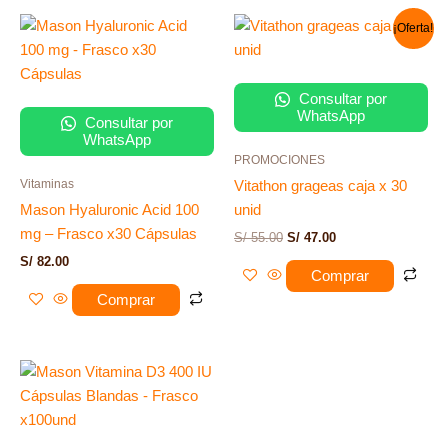
El
El
¡Oferta!
precio
precio
original
actual
era:
es:
S/ 55.00.
S/ 47.00.
Consultar por
WhatsApp
Consultar por
WhatsApp
PROMOCIONES
Vitaminas
Vitathon grageas caja x 30
Mason Hyaluronic Acid 100
unid
mg – Frasco x30 Cápsulas
S/
55.00
S/
47.00
S/
82.00
Comprar
Comprar