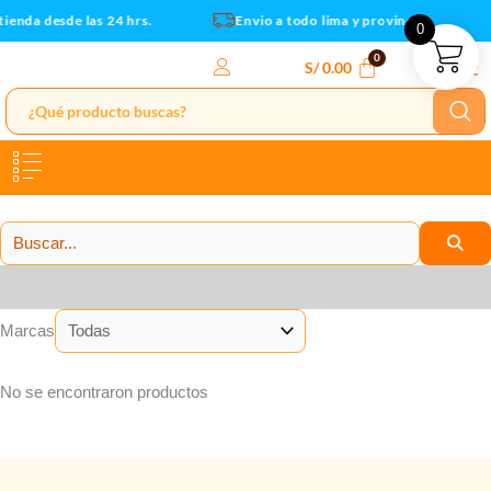
Ir
tienda desde las 24 hrs.
Envio a todo lima y provincias
0
al
contenido
S/
0.00
Categorías
Marcas
No se encontraron productos