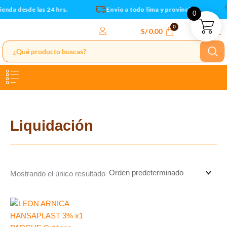
Ir
ienda desde las 24 hrs.
Envio a todo lima y provincias
0
al
contenido
S/
0.00
Liquidación
Mostrando el único resultado