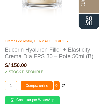
50ml
(B)
cantidad
Cremas de rostro
,
DERMATOLOGICOS
Eucerin Hyaluron Filler + Elasticity
Crema Día FPS 30 – Pote 50ml (B)
S/
150.00
✓ STOCK DISPONIBLE
Compra online
Consultar por WhatsApp