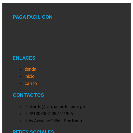
PAGA FACIL CON
ENLACES
tienda
inicio
carrito
CONTACTOS
cliente@farmacenter.com.pe
921303052, 987741905
Av Aviacion 2356 - San Borja
REDES SOCIALES