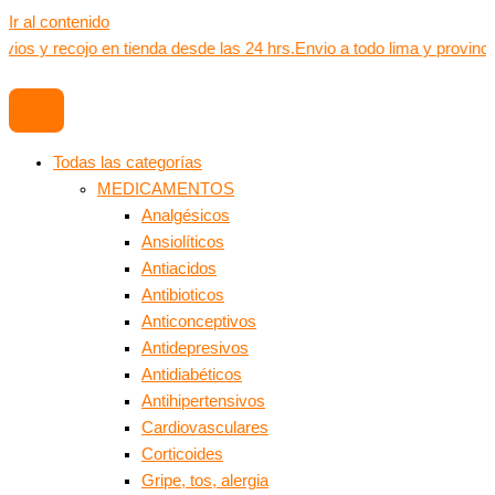
Ir al contenido
vios y recojo en tienda desde las 24 hrs.
Envio a todo lima y provinci
Todas las categorías
MEDICAMENTOS
Analgésicos
Ansiolíticos
Antiacidos
Antibioticos
Anticonceptivos
Antidepresivos
Antidiabéticos
Antihipertensivos
Cardiovasculares
Corticoides
Gripe, tos, alergia