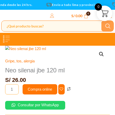
cantidad
Ir
da desde las 24 hrs.
Envio a todo lima y provincias
0
al
contenido
S/
0.00
Neo
silenai
jbe
Gripe, tos, alergia
120
Neo silenai jbe 120 ml
ml
S/
26.00
cantidad
Compra online
Consultar por WhatsApp