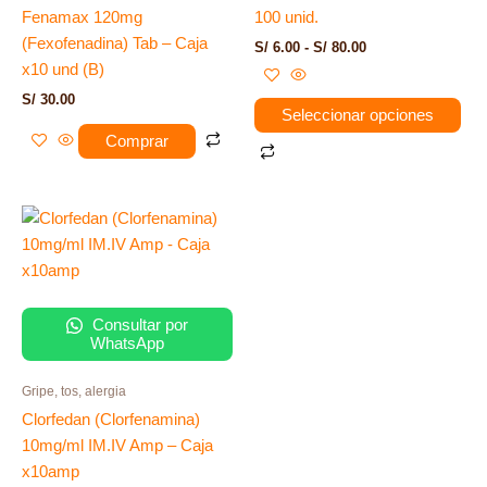
Fenamax 120mg
100 unid.
pueden
(Fexofenadina) Tab – Caja
S/
6.00
-
S/
80.00
elegir
x10 und (B)
en
S/
30.00
la
Seleccionar opciones
página
Comprar
de
producto
Consultar por
WhatsApp
Gripe, tos, alergia
Clorfedan (Clorfenamina)
10mg/ml IM.IV Amp – Caja
x10amp