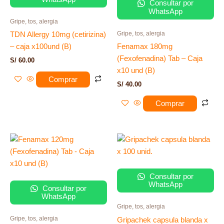
Consultar por
WhatsApp
Gripe, tos, alergia
Gripe, tos, alergia
TDN Allergy 10mg (cetirizina)
– caja x100und (B)
Fenamax 180mg
(Fexofenadina) Tab – Caja
S/
60.00
x10 und (B)
Comprar
S/
40.00
Comprar
Rango
Este
de
producto
precios:
tiene
desde
S/ 6.00
múltiples
Consultar por
hasta
WhatsApp
variantes.
Consultar por
S/ 80.00
WhatsApp
Las
Gripe, tos, alergia
opciones
Gripe, tos, alergia
Gripachek capsula blanda x
se