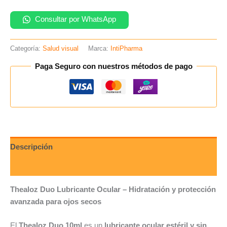
Consultar por WhatsApp
Categoría:
Salud visual
Marca:
IntiPharma
Paga Seguro con nuestros métodos de pago
Descripción
Valoraciones (0)
Thealoz Duo Lubricante Ocular – Hidratación y protección
avanzada para ojos secos
El
Thealoz Duo 10ml
es un
lubricante ocular estéril y sin