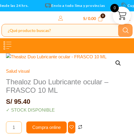
FRASCO
Ir
sde las 24 hrs.
Envio a todo lima y provincias
Cupo
0
10
al
ML
contenido
S/
0.00
cantidad
Thealoz
Duo
Lubricante
Salud visual
ocular
Thealoz Duo Lubricante ocular –
-
FRASCO 10 ML
FRASCO
10
S/
95.40
ML
✓ STOCK DISPONIBLE
cantidad
Compra online