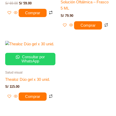
Solución Oftálmica – Frasco
S/
69.00
S/
59.00
5 ML
Comprar
S/
79.90
Comprar
Consultar por
WhatsApp
Salud visual
Thealoz Dúo gel x 30 unid.
S/
115.00
Comprar