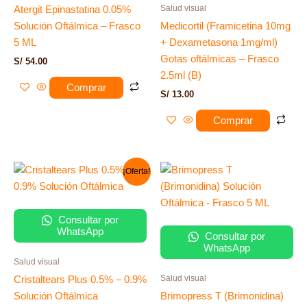
Salud visual
Atergit Epinastatina 0.05%
Solución Oftálmica – Frasco
Medicortil (Framicetina 10mg
5 ML
+ Dexametasona 1mg/ml)
Gotas oftálmicas – Frasco
S/
54.00
2.5ml (B)
Comprar
S/
13.00
Comprar
El
El
¡Oferta!
precio
precio
original
actual
era:
es:
S/ 69.00.
S/ 59.00.
Consultar por
WhatsApp
Consultar por
WhatsApp
Salud visual
Salud visual
Cristaltears Plus 0.5% – 0.9%
Solución Oftálmica
Brimopress T (Brimonidina)