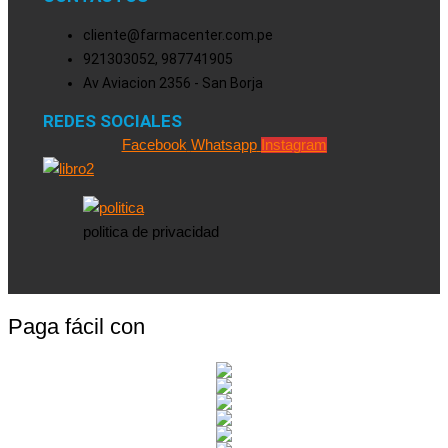
cliente@farmacenter.com.pe
921303052, 987741905
Av Aviacion 2356 - San Borja
REDES SOCIALES
Facebook
Whatsapp
Instagram
politica de privacidad
Paga fácil con