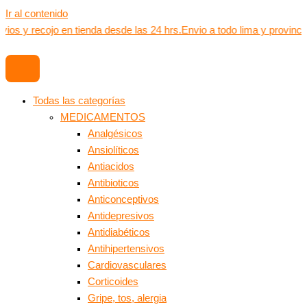
Ir al contenido
vios y recojo en tienda desde las 24 hrs.
Envio a todo lima y provinci
Todas las categorías
MEDICAMENTOS
Analgésicos
Ansiolíticos
Antiacidos
Antibioticos
Anticonceptivos
Antidepresivos
Antidiabéticos
Antihipertensivos
Cardiovasculares
Corticoides
Gripe, tos, alergia