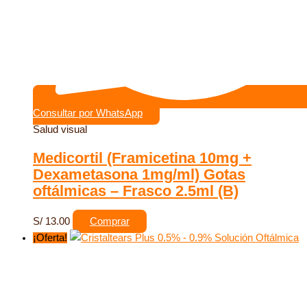
Consultar por WhatsApp
Salud visual
Medicortil (Framicetina 10mg +
Dexametasona 1mg/ml) Gotas
oftálmicas – Frasco 2.5ml (B)
S/
13.00
Comprar
¡Oferta!