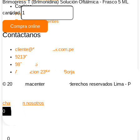
Brimopress T (Brimonidina) Solución Oftálmica - Frasco 5 ML
Cookies
cantidad
Provehedores
Preguntas frecuentes
Compra online
Contáctanos
cliente@farmacenter.com.pe
921303052
987741905
Av Aviacion 2356 - San Borja
© 2026 Farmacenter | Todos los derechos reservados Lima - Peru
chatea con nosotros
0
0