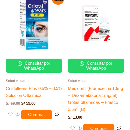
precio
precio
original
actual
era:
es:
S/ 69.00.
S/ 59.00.
Consultar por
Consultar por
WhatsApp
WhatsApp
Salud visual
Salud visual
Cristaltears Plus 0.5% – 0.9%
Medicortil (Framicetina 10mg
Solución Oftálmica
+ Dexametasona 1mg/ml)
Gotas oftálmicas – Frasco
S/
69.00
S/
59.00
2.5ml (B)
Comprar
S/
13.00
Comprar