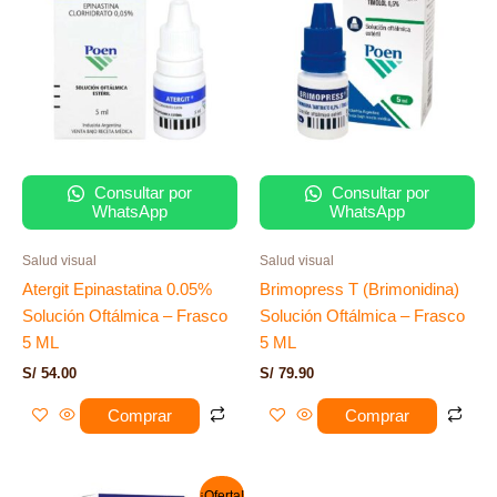
Consultar por
Consultar por
WhatsApp
WhatsApp
Salud visual
Salud visual
Atergit Epinastatina 0.05%
Brimopress T (Brimonidina)
Solución Oftálmica – Frasco
Solución Oftálmica – Frasco
5 ML
5 ML
S/
54.00
S/
79.90
Comprar
Comprar
El
El
¡Oferta!