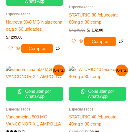
WhatsApp
Especializados
Especializados
STATURIC 80 febuxostat
Naltreva 90/8 MG Naltrexona
80mg x 30 comp.
caja x 60 unidades
S/
140.00
S/
132.00
S/
299.00
Comprar
Comprar
El
El
El
El
¡Oferta!
¡Oferta!
precio
precio
precio
precio
original
actual
original
actual
era:
es:
era:
es:
S/ 35.00.
S/ 15.00.
S/ 98.00.
S/ 88.00.
Consultar por
Consultar por
WhatsApp
WhatsApp
Especializados
Especializados
Vancomicina 500 MG
STATURIC 40 febuxostat
VANCONOR X 1 AMPOLLA
40mg x 30 comp.