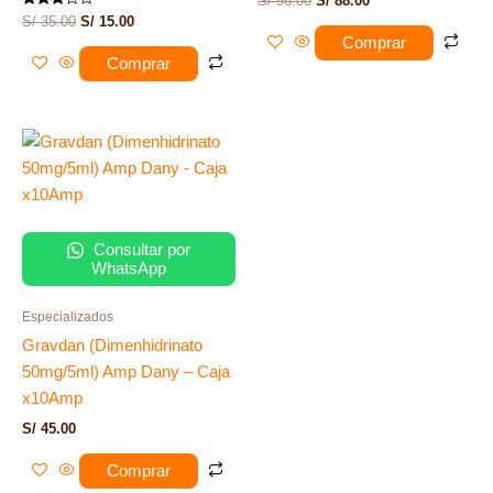
S/
98.00
S/
88.00
Valorado
S/
35.00
S/
15.00
con
Comprar
3.00
de 5
Comprar
Consultar por
WhatsApp
Especializados
Gravdan (Dimenhidrinato
50mg/5ml) Amp Dany – Caja
x10Amp
S/
45.00
Comprar