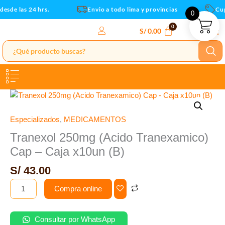
-
Ir
esde las 24 hrs.
Envio a todo lima y provincias
Cupo
0
Caja
al
x10un
contenido
S/
0.00
(B)
cantidad
Tranexol
250mg
(Acido
Especializados
,
MEDICAMENTOS
Tranexamico)
Tranexol 250mg (Acido Tranexamico)
Cap
Cap – Caja x10un (B)
-
Caja
S/
43.00
x10un
Compra online
(B)
cantidad
Consultar por WhatsApp