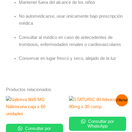
Mantener fuera del alcance de los niños
No automedicarse, usar únicamente bajo prescripción
médica
Consultar al médico en caso de antecedentes de
trombosis, enfermedades renales o cardiovasculares
Conservar en lugar fresco y seco, alejado de la luz
Productos relacionados
El
El
¡Oferta!
precio
precio
original
actual
era:
es:
S/ 140.00.
S/ 132.00.
Consultar por
WhatsApp
Consultar por