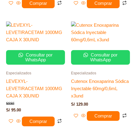
Comprar
Comprar
Consultar por
Consultar por
WhatsApp
WhatsApp
Especializados
Especializados
LEVEXYL-
Cutenox Enoxaparina Sódica
LEVETIRACETAM 1000MG
Inyectable 60mg/0,6mL
CAJA X 30UNID
x3und
S/
129.00
Valorado
S/
95.00
con
Comprar
2.00
de 5
Comprar