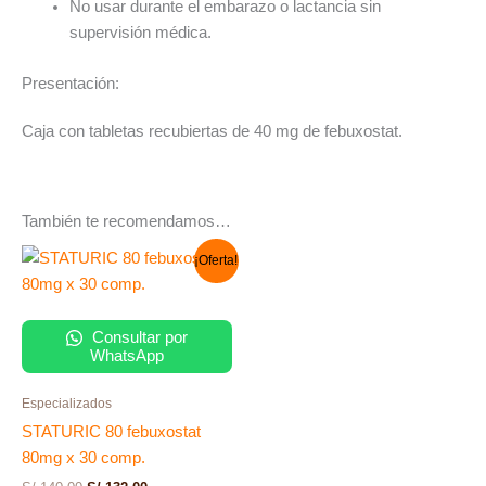
No usar durante el embarazo o lactancia sin
supervisión médica.
Presentación:
Caja con tabletas recubiertas de 40 mg de febuxostat.
También te recomendamos…
El
El
¡Oferta!
precio
precio
original
actual
era:
es:
S/ 140.00.
S/ 132.00.
Consultar por
WhatsApp
Especializados
STATURIC 80 febuxostat
80mg x 30 comp.