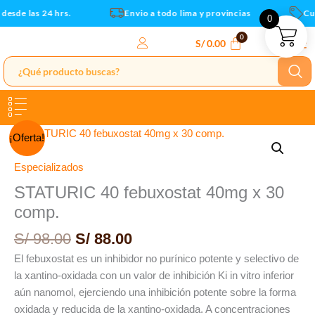
30
Ir
esde las 24 hrs.
Envio a todo lima y provincias
Cup
0
comp.
al
cantidad
contenido
S/
0.00
El
El
STATURIC
¡Oferta!
precio
precio
40
original
actual
febuxostat
Especializados
era:
es:
40mg
STATURIC 40 febuxostat 40mg x 30
S/ 98.00.
S/ 88.00.
x
comp.
30
comp.
S/
98.00
S/
88.00
cantidad
El febuxostat es un inhibidor no purínico potente y selectivo de
la xantino-oxidada con un valor de inhibición Ki in vitro inferior
aún nanomol, ejerciendo una inhibición potente sobre la forma
oxidada y reducida de la xantino-oxidada. A concentraciones