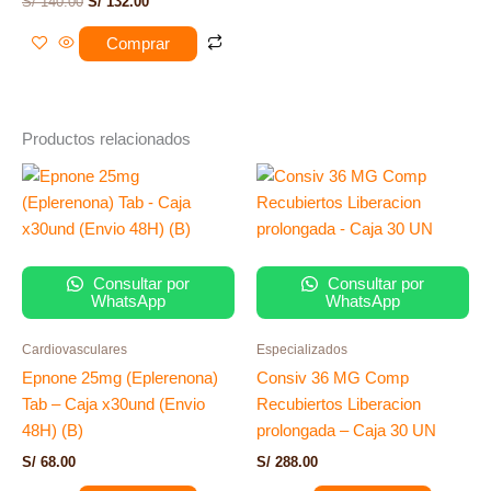
S/
140.00
S/
132.00
Comprar
Productos relacionados
Consultar por
Consultar por
WhatsApp
WhatsApp
Cardiovasculares
Especializados
Epnone 25mg (Eplerenona)
Consiv 36 MG Comp
Tab – Caja x30und (Envio
Recubiertos Liberacion
48H) (B)
prolongada – Caja 30 UN
S/
68.00
S/
288.00