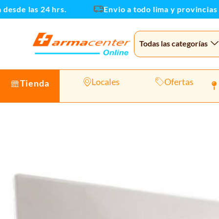
Ir
e las 24 hrs.
Envio a todo lima y provincias
al
contenido
Todas las categorías
Locales
Ofertas
Tienda