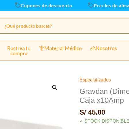
-
Cupones de descuento
Precios de almacen 
C
x
c
Rastrea tu
Material Médico
Nosotros
compra
Especializados
Gravdan
(Dimenhidrinato
Gravdan (Dime
50mg/5ml)
Caja x10Amp
Amp
S/
45.00
Dany
-
✓ STOCK DISPONIBL
Caja