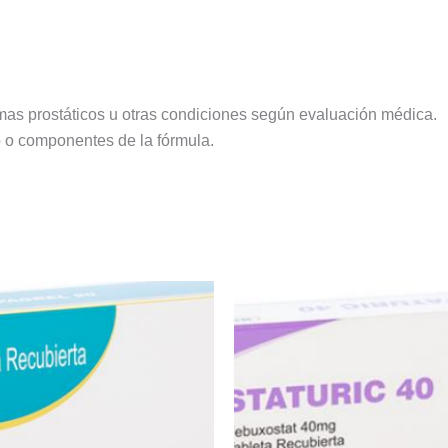
mas prostáticos u otras condiciones según evaluación médica.
to o componentes de la fórmula.
El
precio
original
era:
S/ 98.00.