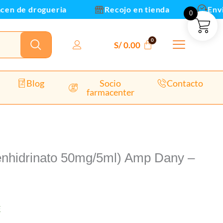
de drogueria
Recojo en tienda
Envios y 
0
aja
10Amp
antidad
S/
0.00
Blog
Socio
Contacto
farmacenter
nhidrinato 50mg/5ml) Amp Dany –
E