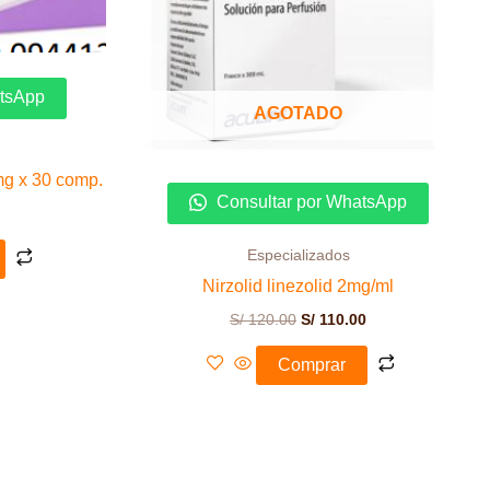
atsApp
AGOTADO
g x 30 comp.
Consultar por WhatsApp
Especializados
Nirzolid linezolid 2mg/ml
S/
120.00
S/
110.00
Comprar