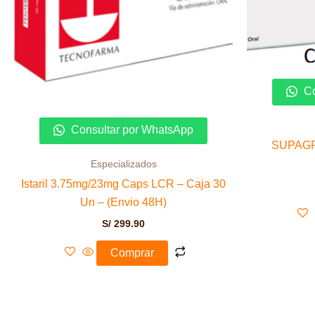
Co
Consultar por WhatsApp
SUPAGREL
Especializados
Istaril 3.75mg/23mg Caps LCR – Caja 30
Un – (Envio 48H)
S/
299.90
Comprar