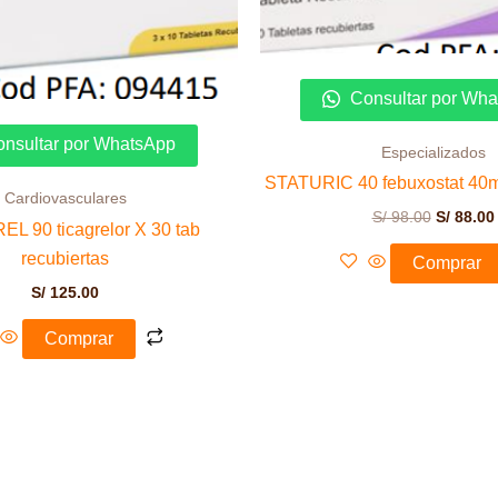
Consultar por Wh
nsultar por WhatsApp
Especializados
STATURIC 40 febuxostat 40m
Cardiovasculares
S/
98.00
S/
88.00
 90 ticagrelor X 30 tab
recubiertas
Comprar
S/
125.00
Comprar