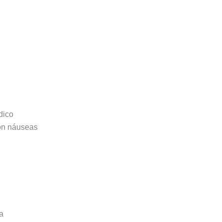
dico
con náuseas
a