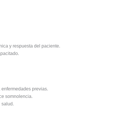
nica y respuesta del paciente.
apacitado.
ta enfermedades previas.
uce somnolencia.
 salud.