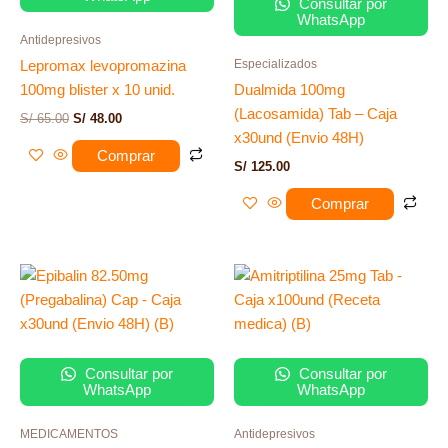
Consultar por
WhatsApp
Antidepresivos
Especializados
Lepromax levopromazina
100mg blister x 10 unid.
Dualmida 100mg
(Lacosamida) Tab – Caja
S/
65.00
S/
48.00
x30und (Envio 48H)
Comprar
S/
125.00
Comprar
Consultar por
Consultar por
WhatsApp
WhatsApp
MEDICAMENTOS
Antidepresivos