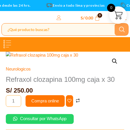
30
Ir
desde las 24 hrs.
Envio a todo lima y provincias
Cup
0
cantidad
al
contenido
S/
0.00
Refraxol
clozapina
100mg
Neurologicos
caja
Refraxol clozapina 100mg caja x 30
x
S/
250.00
30
cantidad
Compra online
Consultar por WhatsApp