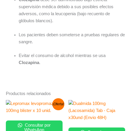
supervisión médica debido a sus posibles efectos
adversos, como la leucopenia (bajo recuento de
glóbulos blancos).
Los pacientes deben someterse a pruebas regulares de
sangre.
Evitar el consumo de alcohol mientras se usa
Clozapina
.
Productos relacionados
El
El
¡Oferta!
precio
precio
original
actual
era:
es:
S/ 65.00.
S/ 48.00.
Consultar por
WhatsApp