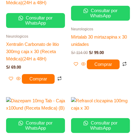
era:
es:
S/ 114.00.
S/ 99.00.
Consultar por
WhatsApp
Consultar por
WhatsApp
Neurologicos
Neurologicos
Mirtalab 30 mirtazapina x 30
Xentralin Carbonato de litio
unidades
300mg caja x 30 (Receta
S/
114.00
S/
99.00
Médica)(24H a 48H)
Comprar
S/
69.00
Comprar
Consultar por
Consultar por
WhatsApp
WhatsApp