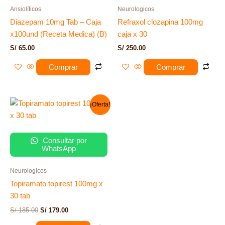
Ansiolíticos
Neurologicos
Diazepam 10mg Tab – Caja
Refraxol clozapina 100mg
x100und (Receta Medica) (B)
caja x 30
S/
65.00
S/
250.00
Comprar
Comprar
El
El
¡Oferta!
precio
precio
original
actual
era:
es:
S/ 185.00.
S/ 179.00.
Consultar por
WhatsApp
Neurologicos
Topiramato topirest 100mg x
30 tab
S/
185.00
S/
179.00