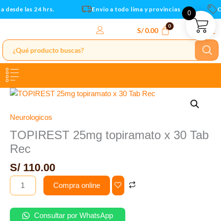
Tab
Ir
 desde las 24 hrs.
Envio a todo lima y provincias
Cu
0
Rec
al
cantidad
contenido
S/
0.00
TOPIREST
25mg
topiramato
Neurologicos
x
TOPIREST 25mg topiramato x 30 Tab
30
Rec
Tab
Rec
S/
110.00
cantidad
Compra online
Consultar por WhatsApp