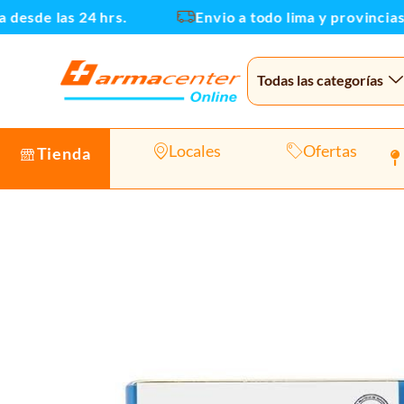
Ir
de las 24 hrs.
Envio a todo lima y provincias
al
contenido
Todas las categorías
Locales
Ofertas
Tienda