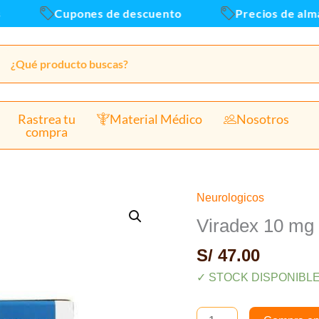
10
Cupones de descuento
Precios de almacen
TAB
canti
Rastrea tu
Material Médico
Nosotros
compra
Neurologicos
Viradex
10
Viradex 10 mg
mg
S/
47.00
zolpidem
x
✓ STOCK DISPONIBL
10
TAB