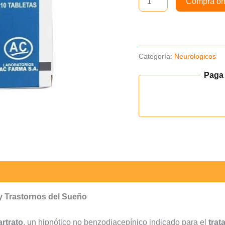
Compra on
cantidad
Categoría:
Neurologicos
Paga
y Trastornos del Sueño
artrato
, un hipnótico no benzodiacepínico indicado para el
trat