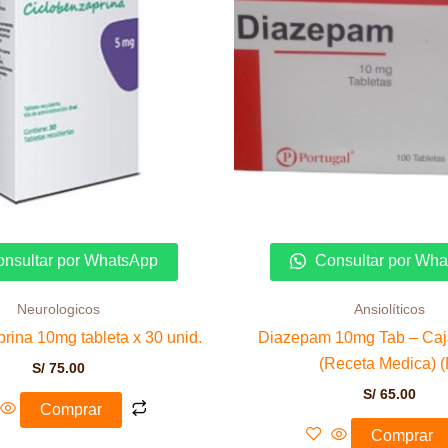
nsultar por WhatsApp
Consultar por Wh
Neurologicos
Ansiolíticos
rina 10mg tableta x 30 unid.
Diazepam 10mg Tab – Caj
(Receta Medica) (
S/
75.00
S/
65.00
Comprar
Comprar