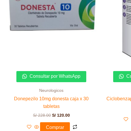
Consultar por WhatsApp
Co
Neurologicos
Donepezilo 10mg donesta caja x 30
Ciclobenzap
tabletas
S/
228.00
S/
120.00
Comprar