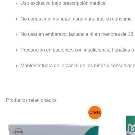
Uso exclusivo bajo prescripción médica
No conducir ni manejar maquinaria tras su consumo
No usar en embarazo, lactancia ni en menores de 18
Precaución en pacientes con insuficiencia hepática o 
Mantener fuera del alcance de los niños y conservar e
Productos relacionados
El
El
¡Oferta!
precio
precio
original
actual
era:
es:
S/ 228.00.
S/ 120.00.