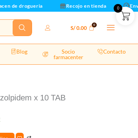
 de drogueria
Recojo en tienda
Envios y
0
dad
S/
0.00
Blog
Socio
Contacto
farmacenter
 zolpidem x 10 TAB
E