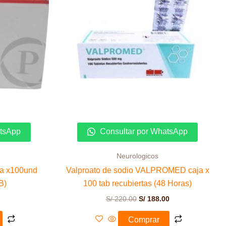
atsApp
Consultar por WhatsApp
Neurologicos
a x100und
Valproato de sodio VALPROMED caja x
B)
100 tab recubiertas (48 Horas)
S/
220.00
S/
188.00
Comprar