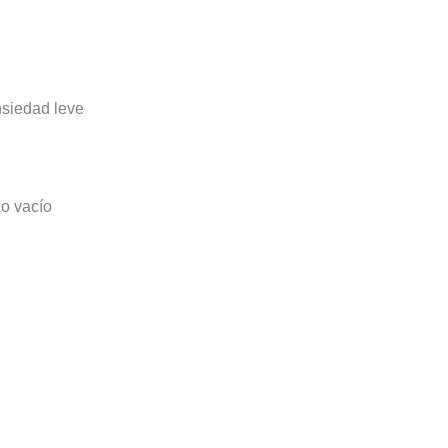
nsiedad leve
go vacío