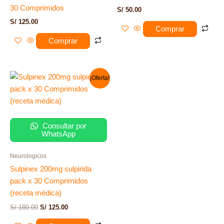
30 Comprimidos
S/
50.00
S/
125.00
Comprar
Comprar
El
El
¡Oferta!
precio
precio
original
actual
era:
es:
S/ 180.00.
S/ 125.00.
Consultar por
WhatsApp
Neurologicos
Sulpinex 200mg sulpirida
pack x 30 Comprimidos
(receta médica)
S/
180.00
S/
125.00