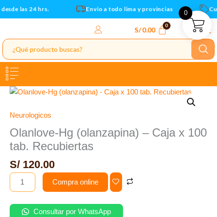
x
Ir
esde las 24 hrs.
Envio a todo lima y provincias
Cup
0
100
al
tab.
contenido
S/
0.00
Recubiertas
cantidad
Olanlove-
Hg
(olanzapina)
Neurologicos
-
Olanlove-Hg (olanzapina) – Caja x 100
Caja
tab. Recubiertas
x
100
S/
120.00
tab.
Compra online
Recubiertas
cantidad
Consultar por WhatsApp