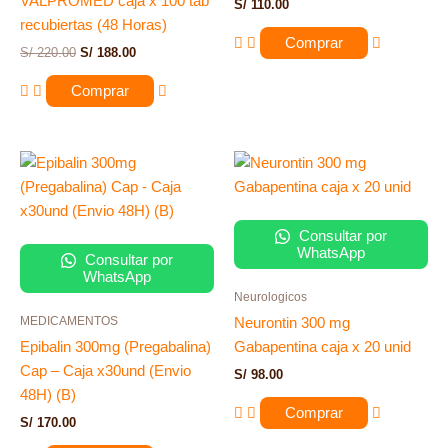
VALPROMED caja x 100 tab
S/
110.00
recubiertas (48 Horas)
Comprar
S/
220.00
S/
188.00
Comprar
Consultar por
WhatsApp
Consultar por
WhatsApp
Neurologicos
MEDICAMENTOS
Neurontin 300 mg
Epibalin 300mg (Pregabalina)
Gabapentina caja x 20 unid
Cap – Caja x30und (Envio
S/
98.00
48H) (B)
Comprar
S/
170.00