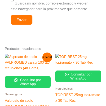
Guarda mi nombre, correo electrónico y web en
este navegador para la próxima vez que comente.
Productos relacionados
El
El
¡Oferta!
precio
precio
original
actual
era:
es:
S/ 220.00.
S/ 188.00.
Consultar por
WhatsApp
Consultar por
WhatsApp
Neurologicos
Neurologicos
TOPIREST 25mg topiramato
Valproato de sodio
x 30 Tab Rec