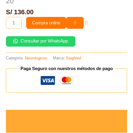
20
20
cantidad
S/
136.00
Compra online
Consultar por WhatsApp
Categoría:
Neurologicos
Marca:
Siegfried
Paga Seguro con nuestros métodos de pago
Descripción
Valoraciones (0)