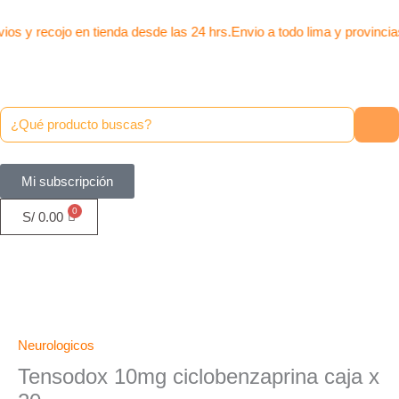
x
Ir
20
al
ios y recojo en tienda desde las 24 hrs.
Envio a todo lima y provincia
cantidad
contenido
Mi subscripción
S/
0.00
Tensodox
10mg
ciclobenzaprina
Neurologicos
caja
Tensodox 10mg ciclobenzaprina caja x
x