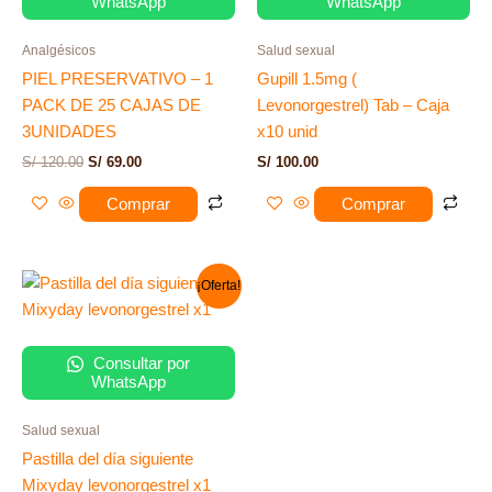
WhatsApp
WhatsApp
Analgésicos
Salud sexual
PIEL PRESERVATIVO – 1
Gupill 1.5mg (
PACK DE 25 CAJAS DE
Levonorgestrel) Tab – Caja
3UNIDADES
x10 unid
S/
120.00
S/
69.00
S/
100.00
Comprar
Comprar
El
El
¡Oferta!
precio
precio
original
actual
era:
es:
S/ 18.00.
S/ 12.00.
Consultar por
WhatsApp
Salud sexual
Pastilla del día siguiente
Mixyday levonorgestrel x1