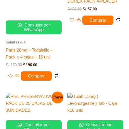
DUREX PACK 4-PLACER
S/
66.00
S/
57.00
Comprar
Consultar por
WhatsApp
Salud sexual
Paris 20mg – Tadalafilo –
Pack x 4 cajas – 16 uni
S/
150.00
S/
96.00
Comprar
El
El
¡Oferta!
precio
precio
original
actual
era:
es:
S/ 120.00.
S/ 69.00.
Consultar por
Consultar por