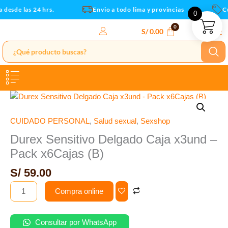
-
Ir
desde las 24 hrs.
Envio a todo lima y provincias
Cu
0
Pack
al
x6Cajas
contenido
S/
0.00
(B)
cantidad
Durex
Sensitivo
Delgado
CUIDADO PERSONAL
,
Salud sexual
,
Sexshop
Caja
Durex Sensitivo Delgado Caja x3und –
x3und
Pack x6Cajas (B)
-
Pack
S/
59.00
x6Cajas
Compra online
(B)
cantidad
Consultar por WhatsApp