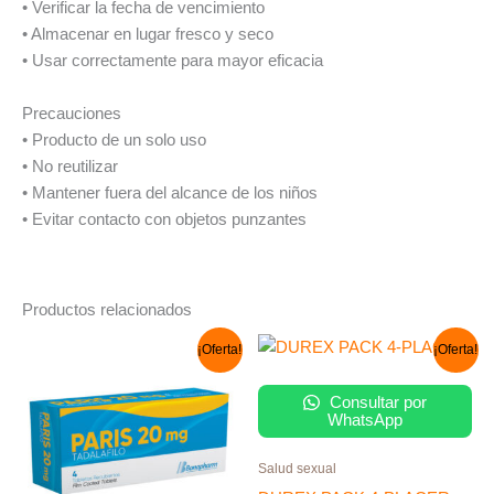
• Verificar la fecha de vencimiento
• Almacenar en lugar fresco y seco
• Usar correctamente para mayor eficacia
Precauciones
• Producto de un solo uso
• No reutilizar
• Mantener fuera del alcance de los niños
• Evitar contacto con objetos punzantes
Productos relacionados
El
El
El
El
¡Oferta!
¡Oferta!
precio
precio
precio
precio
original
actual
original
actual
era:
es:
era:
es:
Consultar por
S/ 150.00.
S/ 96.00.
S/ 66.00.
S/ 57.00.
WhatsApp
Salud sexual