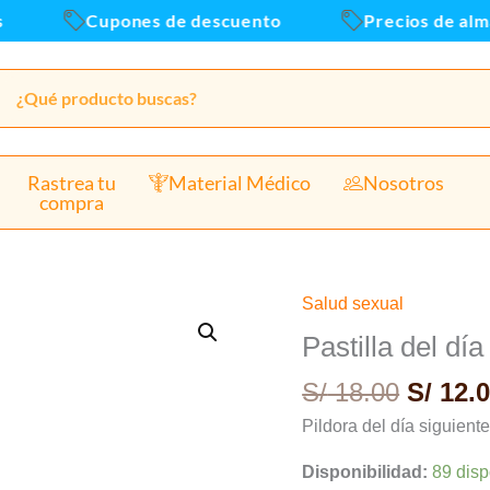
Cupones de descuento
Precios de almace
Rastrea tu
Material Médico
Nosotros
compra
El
Salud sexual
Pastilla
precio
del
Pastilla del dí
origin
día
S/
18.00
S/
12.0
era:
siguiente
S/ 18.0
Mixyday
Pildora del día siguient
levonorgestrel
Disponibilidad:
89 disp
x1