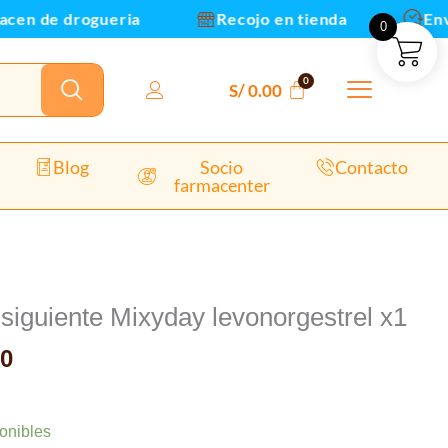
levonorgestrel
n de drogueria
Recojo en tienda
Envios
0
x1
cantidad
S/
0.00
Blog
Socio
Contacto
farmacenter
El
precio
a siguiente Mixyday levonorgestrel x1
al
actual
0
es:
0.
S/ 12.00.
e
onibles