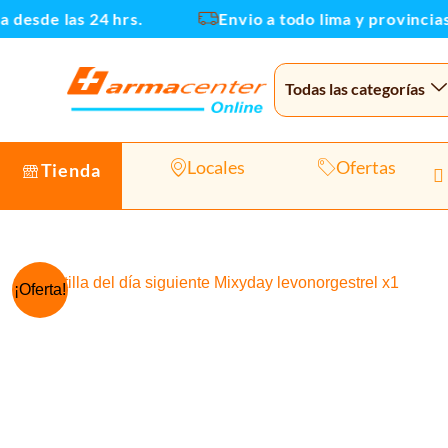
Ir
esde las 24 hrs.
Envio a todo lima y provincias
al
contenido
Todas las categorías
Locales
Ofertas
Tienda
¡Oferta!