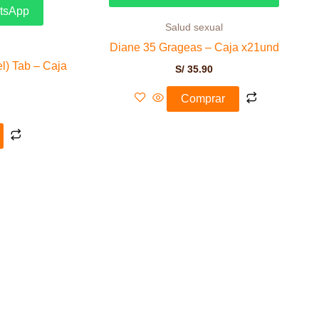
atsApp
Salud sexual
Diane 35 Grageas – Caja x21und
l) Tab – Caja
S/
35.90
Comprar