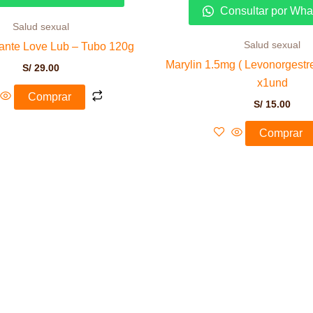
Consultar por Wh
Salud sexual
Salud sexual
cante Love Lub – Tubo 120g
Marylin 1.5mg ( Levonorgestre
S/
29.00
x1und
Comprar
S/
15.00
Comprar