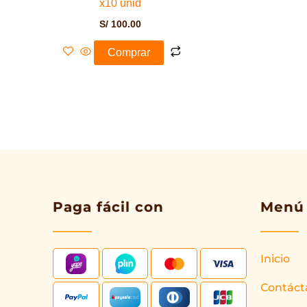
x10 unid
S/
100.00
Comprar
Paga fácil con
Menú
Inicio
Contáct