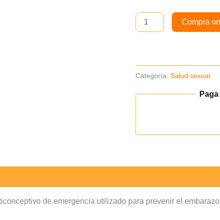
cantidad
Compra on
Categoría:
Salud sexual
Paga
nticonceptivo de emergencia utilizado para prevenir el embarazo