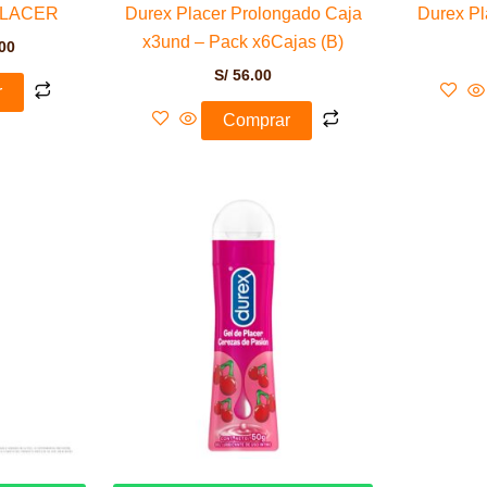
PLACER
Durex Placer Prolongado Caja
Durex Pla
x3und – Pack x6Cajas (B)
00
S/
56.00
r
Comprar