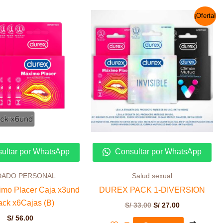
El
El
¡Oferta!
precio
precio
original
actual
era:
es:
S/ 33.00.
S/ 27.00.
ultar por WhatsApp
Consultar por WhatsApp
DADO PERSONAL
Salud sexual
imo Placer Caja x3und
DUREX PACK 1-DIVERSION
ack x6Cajas (B)
S/
33.00
S/
27.00
S/
56.00