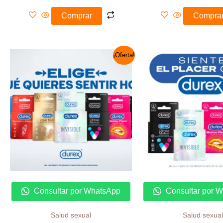
Comprar
Compra
El
El
El
¡Oferta!
precio
precio
preci
original
actual
origin
era:
es:
era:
S/ 90.00.
S/ 68.00.
S/ 66.
Consultar por WhatsApp
Consultar por 
Salud sexual
Salud sexual