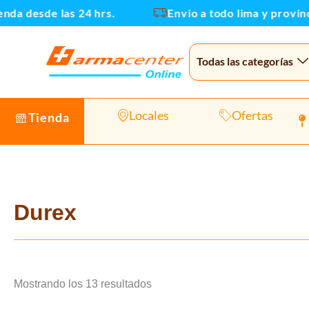
Ir
 desde las 24 hrs.
Envio a todo lima y provincias
al
contenido
Todas las categorías
Locales
Ofertas
Tienda
Durex
Mostrando los 13 resultados