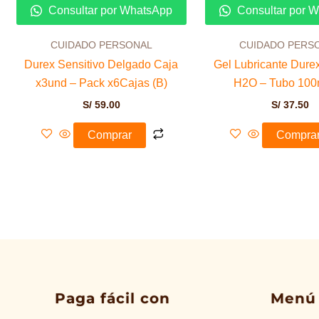
Consultar por WhatsApp
Consultar por 
CUIDADO PERSONAL
CUIDADO PERS
Durex Sensitivo Delgado Caja
Gel Lubricante Durex
x3und – Pack x6Cajas (B)
H2O – Tubo 100m
S/
59.00
S/
37.50
Comprar
Compra
Paga fácil con
Menú