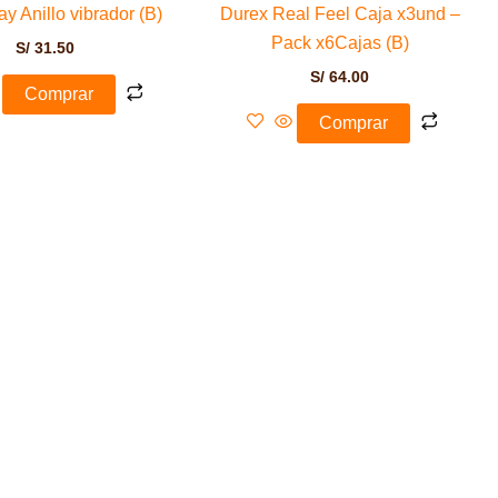
y Anillo vibrador (B)
Durex Real Feel Caja x3und –
Pack x6Cajas (B)
S/
31.50
S/
64.00
Comprar
Comprar