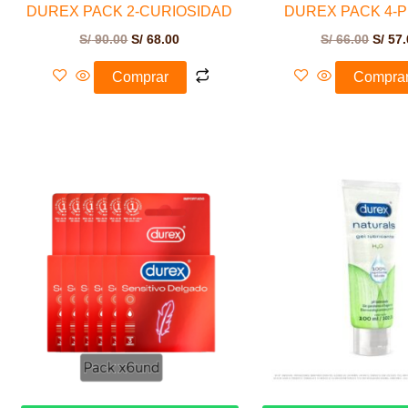
DUREX PACK 2-CURIOSIDAD
DUREX PACK 4-
S/
90.00
S/
68.00
S/
66.00
S/
57.
Comprar
Compra