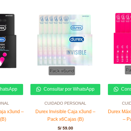
WhatsApp
Consultar por WhatsApp
Cons
ONAL
CUIDADO PERSONAL
CUI
aja x3und –
Durex Invisible Caja x3und –
Durex Máx
(B)
Pack x6Cajas (B)
– P
S/
59.00