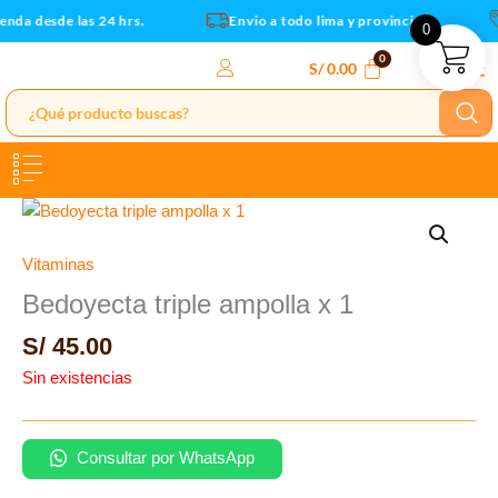
Ir
enda desde las 24 hrs.
Envio a todo lima y provincias
0
al
contenido
S/
0.00
Vitaminas
Bedoyecta triple ampolla x 1
S/
45.00
Sin existencias
Consultar por WhatsApp