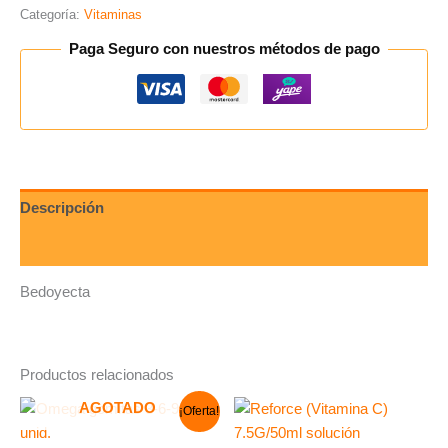
Categoría:
Vitaminas
Paga Seguro con nuestros métodos de pago
Descripción
Valoraciones (0)
Bedoyecta
Productos relacionados
El
El
AGOTADO
¡Oferta!
precio
precio
original
actual