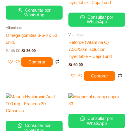
era:
es:
S/ 45.00.
S/ 36.00.
Consultar por
WhatsApp
Consultar por
WhatsApp
Vitaminas
Vitaminas
Omega gomitas 3-6-9 x 60
unid.
Reforce (Vitamina C)
7.5G/50ml solución
S/
45.00
S/
36.00
inyectable – Caja 1und
Comprar
S/
50.00
Comprar
Consultar por
WhatsApp
Consultar por
WhatsApp