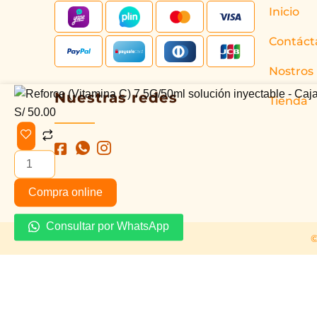
Inicio
Contáct
Nostros
Reforce
Nuestras redes
Tienda
(Vitamina
S/
50.00
C)
7.5G/50ml
solución
inyectable
Compra online
-
Caja
Consultar por WhatsApp
©
1und
cantidad