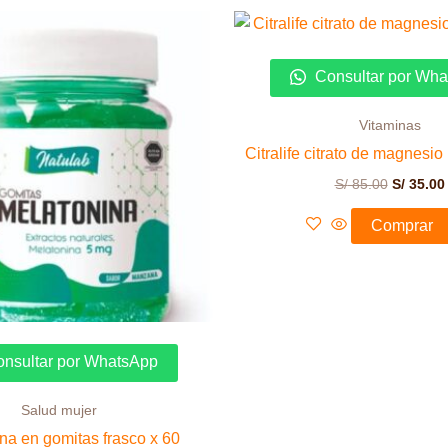
El
precio
original
era:
Consultar por Wh
S/ 85.00.
Vitaminas
Citralife citrato de magnesio
S/
85.00
S/
35.00
Comprar
nsultar por WhatsApp
Salud mujer
na en gomitas frasco x 60