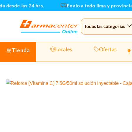
Ir
desde las 24 hrs.
Envio a todo lima y provincias
al
contenido
Todas las categorías
Locales
Ofertas
Tienda