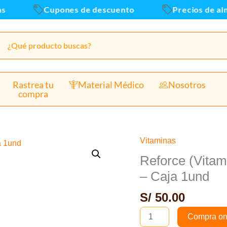
Cupones de descuento
Precios de alma
Rastrea tu
Material Médico
Nosotros
compra
Vitaminas
Reforce
(Vitamina
Reforce (Vitam
C)
– Caja 1und
7.5G/50ml
S/
50.00
solución
inyectable
Compra on
-