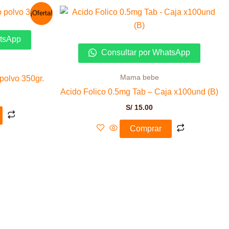
El
¡Oferta!
precio
actual
es:
atsApp
S/ 35.00.
Consultar por WhatsApp
Mama bebe
 polvo 350gr.
Acido Folico 0.5mg Tab – Caja x100und (B)
S/
15.00
Comprar