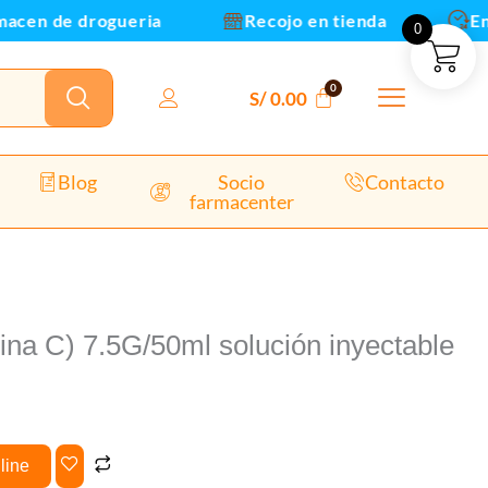
cen de drogueria
Recojo en tienda
Envio
0
S/
0.00
Blog
Socio
Contacto
farmacenter
ina C) 7.5G/50ml solución inyectable
line