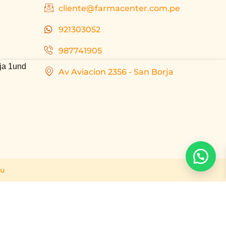
cliente@farmacenter.com.pe
921303052
987741905
aja 1und
Av Aviacion 2356 - San Borja
ru