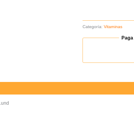
Caja
1und
cantidad
Categoría:
Vitaminas
Paga
 1und