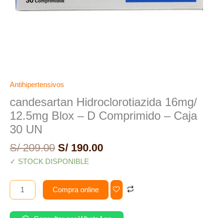
UN
cantidad
Antihipertensivos
candesartan Hidroclorotiazida 16mg/
12.5mg Blox – D Comprimido – Caja
30 UN
S/
209.00
S/
190.00
✓ STOCK DISPONIBLE
Compra online