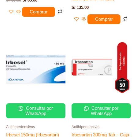
S/
80.00
S/
65.00
S/
135.00
Comprar
Comprar
Consultar por
Consultar por
WhatsApp
WhatsApp
Antihipertensivos
Antihipertensivos
Irbesel 150mg (Irbesartan)
Irbesartan 300mg Tab – Caja