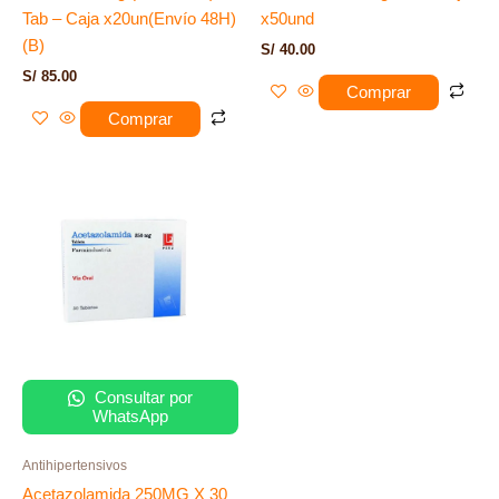
Tab – Caja x20un(Envío 48H)
x50und
(B)
S/
40.00
S/
85.00
Comprar
Comprar
Consultar por
WhatsApp
Antihipertensivos
Acetazolamida 250MG X 30