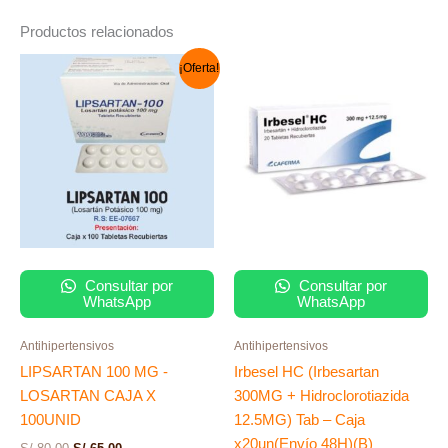
Productos relacionados
El
El
¡Oferta!
precio
precio
original
actual
era:
es:
S/ 80.00.
S/ 65.00.
Consultar por
Consultar por
WhatsApp
WhatsApp
Antihipertensivos
Antihipertensivos
LIPSARTAN 100 MG -
Irbesel HC (Irbesartan
LOSARTAN CAJA X
300MG + Hidroclorotiazida
100UNID
12.5MG) Tab – Caja
x20un(Envío 48H)(B)