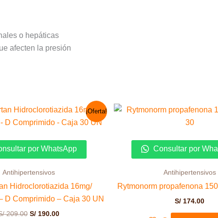
nales o hepáticas
ue afecten la presión
El
El
¡Oferta!
precio
precio
original
actual
era:
es:
S/ 209.00.
S/ 190.00.
nsultar por WhatsApp
Consultar por Wh
Antihipertensivos
Antihipertensivos
an Hidroclorotiazida 16mg/
Rytmonorm propafenona 150
– D Comprimido – Caja 30 UN
S/
174.00
S/
209.00
S/
190.00