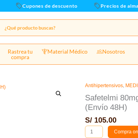
Cupones de descuento
Precios de almace
Rastrea tu
Material Médico
Nosotros
compra
Antihipertensivos
,
MED
Safetelmi
80mg
Safetelmi 80mg
(Telmisartan)
(Envío 48H)
Tab
S/
105.00
-
Caja
Compra on
x30und