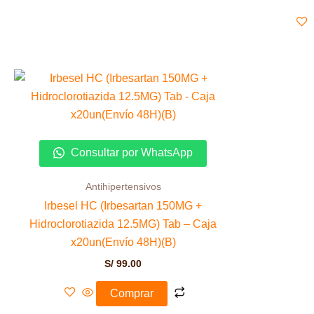
Consultar por WhatsApp
Antihipertensivos
Irbesel HC (Irbesartan 150MG +
Hidroclorotiazida 12.5MG) Tab – Caja
x20un(Envío 48H)(B)
S/
99.00
Comprar