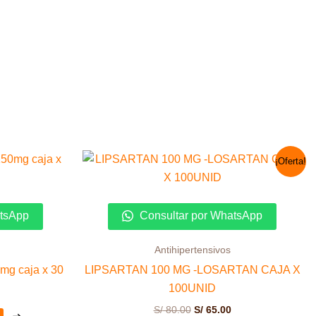
El
El
¡Oferta!
precio
precio
original
actual
era:
es:
S/ 80.00.
S/ 65.00.
atsApp
Consultar por WhatsApp
Antihipertensivos
mg caja x 30
LIPSARTAN 100 MG -LOSARTAN CAJA X
100UNID
S/
80.00
S/
65.00