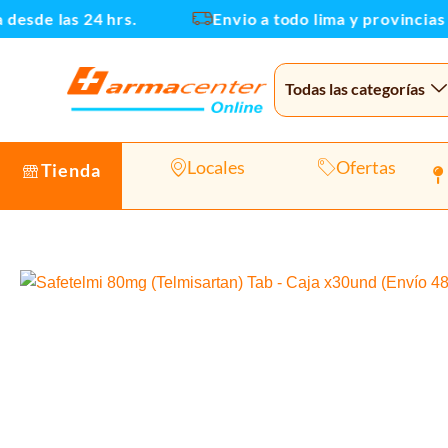
Ir
sde las 24 hrs.
Envio a todo lima y provincias
al
contenido
Todas las categorías
Locales
Ofertas
Tienda