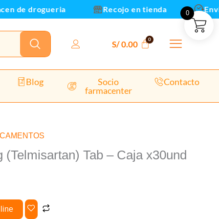
Caja
n de drogueria
Recojo en tienda
Envios 
0
x30und
(Envío
48H)
S/
0.00
cantidad
Blog
Socio
Contacto
farmacenter
ICAMENTOS
 (Telmisartan) Tab – Caja x30und
line