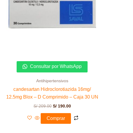
Consultar por WhatsApp
Antihipertensivos
candesartan Hidroclorotiazida 16mg/
12.5mg Blox – D Comprimido – Caja 30 UN
S/
209.00
S/
190.00
Comprar