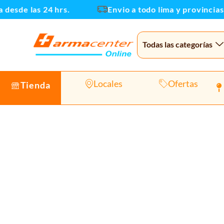
Ir
de las 24 hrs.
Envio a todo lima y provincias
al
contenido
Todas las categorías
Locales
Ofertas
Tienda