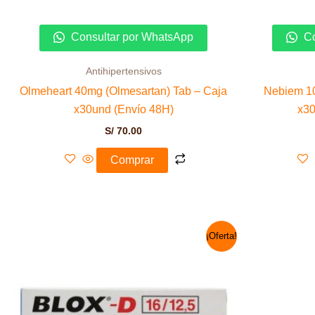
Consultar por WhatsApp
Co
Antihipertensivos
Olmeheart 40mg (Olmesartan) Tab – Caja
Nebiem 10
x30und (Envío 48H)
x30
S/
70.00
Comprar
El
El
¡Oferta!
precio
precio
original
actual
era:
es:
S/ 209.00.
S/ 190.00.