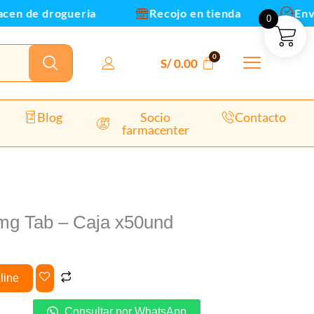
nd
 de drogueria
Recojo en tienda
Envios y
0
dad
S/
0.00
Blog
Socio
Contacto
farmacenter
0mg Tab – Caja x50und
line
Consultar por WhatsApp