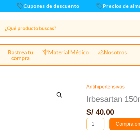
x50u
Cupones de descuento
Precios de almacen
canti
Rastrea tu
Material Médico
Nosotros
compra
Antihipertensivos
Irbesartan
150mg
Irbesartan 15
Tab
S/
40.00
-
Caja
Compra on
x50und
cantidad