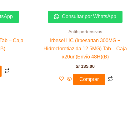
atsApp
Consultar por WhatsApp
Antihipertensivos
 Tab – Caja
Irbesel HC (Irbesartan 300MG +
(B)
Hidroclorotiazida 12.5MG) Tab – Caja
x20un(Envío 48H)(B)
S/
135.00
Comprar