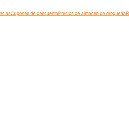
ncias
Cupones de descuento
Precios de almacen de drogueria
R