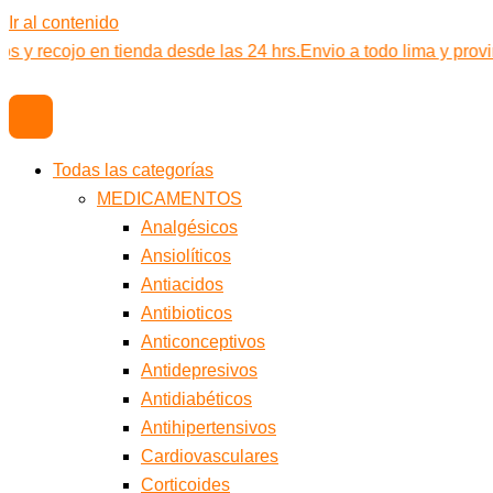
Ir al contenido
os y recojo en tienda desde las 24 hrs.
Envio a todo lima y provi
Todas las categorías
MEDICAMENTOS
Analgésicos
Ansiolíticos
Antiacidos
Antibioticos
Anticonceptivos
Antidepresivos
Antidiabéticos
Antihipertensivos
Cardiovasculares
Corticoides