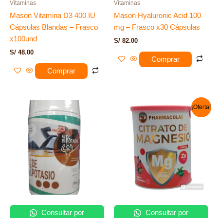
Vitaminas
Vitaminas
Mason Vitamina D3 400 IU
Mason Hyaluronic Acid 100
Cápsulas Blandas – Frasco
mg – Frasco x30 Cápsulas
x100und
S/
82.00
S/
48.00
Comprar
Comprar
El
El
¡Oferta!
precio
precio
original
actual
era:
es:
S/ 75.00.
S/ 60.00.
Consultar por
Consultar por