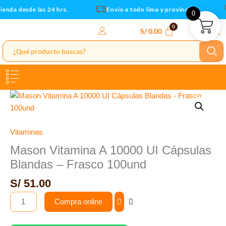
Ir
enda desde las 24 hrs.
Envio a todo lima y provincias
0
al
contenido
S/
0.00
Mason
Vitamina
A
10000
Vitaminas
UI
Mason Vitamina A 10000 UI Cápsulas
Cápsulas
Blandas – Frasco 100und
Blandas
-
S/
51.00
Frasco
Compra online
100und
cantidad