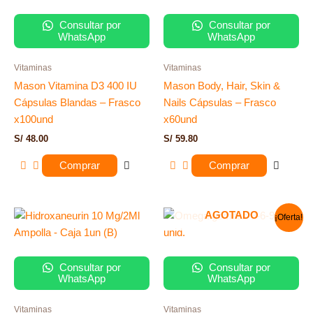
Consultar por
Consultar por
WhatsApp
WhatsApp
Vitaminas
Vitaminas
Mason Vitamina D3 400 IU
Mason Body, Hair, Skin &
Cápsulas Blandas – Frasco
Nails Cápsulas – Frasco
x100und
x60und
S/
48.00
S/
59.80
Comprar
Comprar
El
El
AGOTADO
¡Oferta!
precio
precio
original
actual
era:
es:
S/ 45.00.
S/ 36.00.
Consultar por
Consultar por
WhatsApp
WhatsApp
Vitaminas
Vitaminas