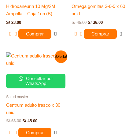
Hidroxaneurin 10 Mg/2Ml
Omega gomitas 3-6-9 x 60
Ampolla – Caja 1un (B)
unid.
S/
23.00
S/
45.00
S/
36.00
Comprar
Comprar
El
El
¡Oferta!
precio
precio
original
actual
era:
es:
S/ 65.00.
S/ 45.00.
Consultar por
WhatsApp
Salud master
Centrum adulto frasco x 30
unid
S/
65.00
S/
45.00
Comprar