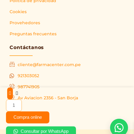
Política de privacidad
Cookies
Provehedores
Preguntas frecuentes
Contáctanos
cliente@farmacenter.com.pe
921303052
987741905
Mason
Av Aviacion 2356 - San Borja
Vitamina
A
10000
Compra online
UI
Cápsulas
Consultar por WhatsApp
Blandas