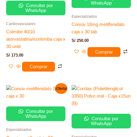
WhatsApp
Consultar por
WhatsApp
Especializados
Cardiovasculares
Consiv 18mg metilfenidato
Colmibe 40/10
caja x 30 tab
atorvastatina/ezetimiba caja x
S/
250.00
30 unid
Comprar
S/
173.00
Comprar
El
El
¡Oferta!
precio
precio
original
actual
era:
es:
S/ 298.00.
S/ 288.00.
Consultar por
WhatsApp
Consultar por
WhatsApp
Especializados