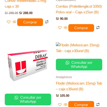
Especializados
Consiv metilfenidato 27mg
caja x 30
Corrilax (Polietilenglicol 3350)
Polvo oral – Caja x15un (B)
S/
298.00
S/
288.00
S/
90.00
Comprar
Comprar
Consultar por
WhatsApp
Analgésicos
Flodin (Meloxicam 15mg) Tab
– caja x30und (B)
S/
105.00
Consultar por
WhatsApp
Comprar