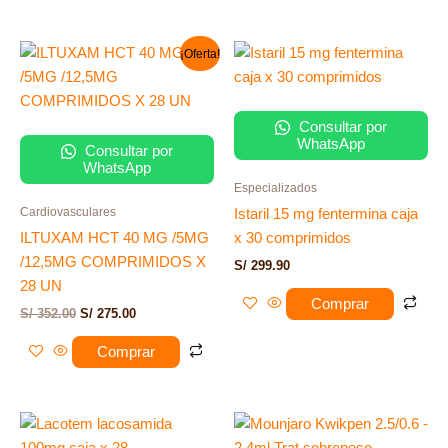
El
El
¡Oferta!
precio
precio
original
actual
era:
es:
S/ 352.00.
S/ 275.00.
Consultar por
WhatsApp
Consultar por
WhatsApp
Especializados
Cardiovasculares
Istaril 15 mg fentermina caja
ILTUXAM HCT 40 MG /5MG
x 30 comprimidos
/12,5MG COMPRIMIDOS X
S/
299.90
28 UN
Comprar
S/
352.00
S/
275.00
Comprar