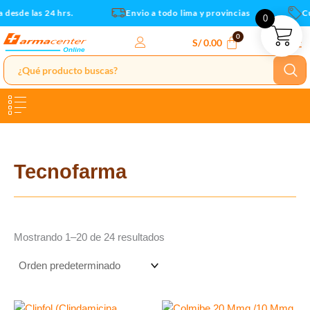
Ir
desde las 24 hrs.
Envio a todo lima y provincias
Cup
0
al
contenido
S/
0.00
Tecnofarma
Mostrando 1–20 de 24 resultados