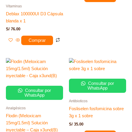
Vitaminas
Deblax 100000UI D3 Cápsula
blanda x 1
S/
76.00
Comprar
Consultar por
WhatsApp
Consultar por
WhatsApp
Antibioticos
Analgésicos
Fosliselen fosfomicina sobre
Flodin (Meloxicam
3g x 1 sobre
15mg/1.5ml) Solución
S/
35.00
inyectable – Caja x3und(B)