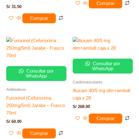
Comprar
S/
31.50
Comprar
Consultar por
WhatsApp
Consultar por
WhatsApp
Cardiovasculares
Antibioticos
Iltuxam 40/5 mg olm+amlodi
Furoxinol (Cefuroxima
caja x 28
250mg/5ml) Jarabe – Frasco
S/
268.00
70ml
Comprar
S/
60.00
Comprar