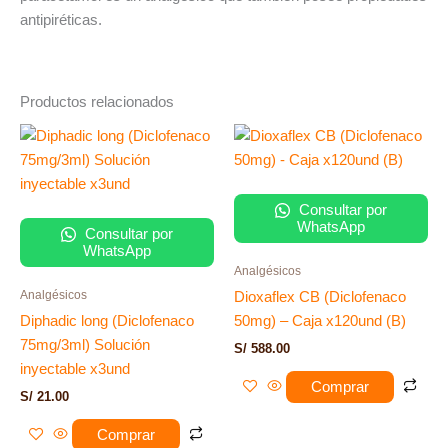
antipiréticas.
Productos relacionados
Consultar por
WhatsApp
Consultar por
WhatsApp
Analgésicos
Analgésicos
Dioxaflex CB (Diclofenaco
Diphadic long (Diclofenaco
50mg) – Caja x120und (B)
75mg/3ml) Solución
S/
588.00
inyectable x3und
Comprar
S/
21.00
Comprar