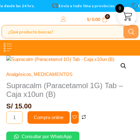
Caja
Ir
 desde las 24 hrs.
Envio a todo lima y provincias
C
0
x10un
al
(B)
contenido
S/
0.00
cantidad
Supracalm
(Paracetamol
1G)
Analgésicos
,
MEDICAMENTOS
Tab
Supracalm (Paracetamol 1G) Tab –
-
Caja x10un (B)
Caja
x10un
S/
15.00
(B)
Compra online
cantidad
Consultar por WhatsApp