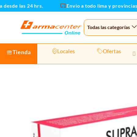
Ir
esde las 24 hrs.
Envio a todo lima y provincias
al
contenido
Todas las categorías
Locales
Ofertas
Tienda