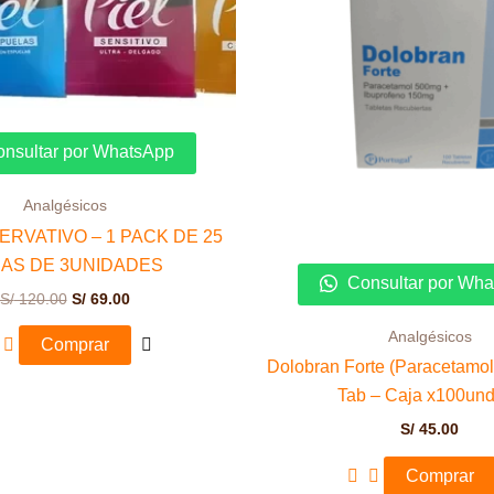
nsultar por WhatsApp
Analgésicos
ERVATIVO – 1 PACK DE 25
AS DE 3UNIDADES
Consultar por Wh
S/
120.00
S/
69.00
Analgésicos
Comprar
Dolobran Forte (Paracetamol
Tab – Caja x100und
S/
45.00
Comprar