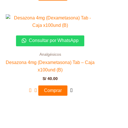
Consultar por WhatsApp
Analgésicos
Desazona 4mg (Dexametasona) Tab – Caja
x100und (B)
S/
40.00
Comprar