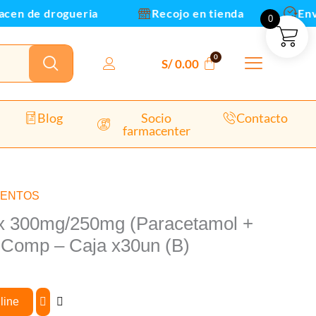
Clorzoxazona)
en de drogueria
Recojo en tienda
Envios
0
Comp
-
Caja
S/
0.00
x30un
(B)
cantidad
Blog
Socio
Contacto
farmacenter
MENTOS
x 300mg/250mg (Paracetamol +
 Comp – Caja x30un (B)
line