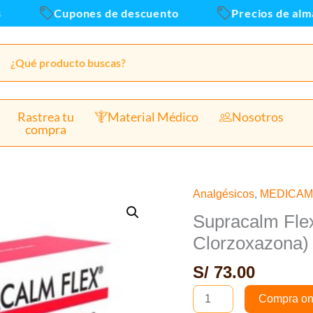
Cupones de descuento
Precios de almac
Rastrea tu
Material Médico
Nosotros
compra
Analgésicos
,
MEDICA
Supracalm
Flex
Supracalm Fle
300mg/250mg
Clorzoxazona)
(Paracetamol
S/
73.00
+
Clorzoxazona)
Compra on
Comp