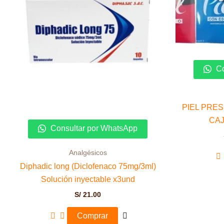
Co
PIEL PRES
CAJ
Consultar por WhatsApp
Analgésicos
Diphadic long (Diclofenaco 75mg/3ml)
Solución inyectable x3und
S/
21.00
Comprar