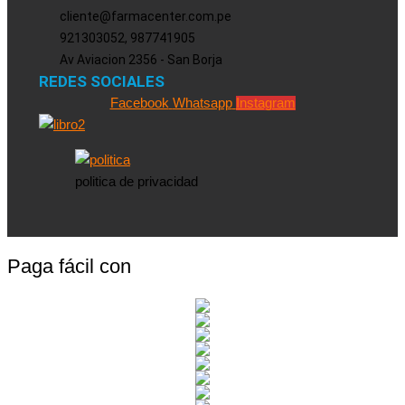
cliente@farmacenter.com.pe
921303052, 987741905
Av Aviacion 2356 - San Borja
REDES SOCIALES
Facebook
Whatsapp
Instagram
politica de privacidad
Paga fácil con