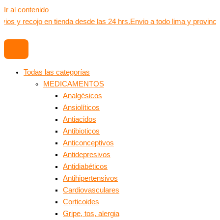
Ir al contenido
vios y recojo en tienda desde las 24 hrs.
Envio a todo lima y provinci
Todas las categorías
MEDICAMENTOS
Analgésicos
Ansiolíticos
Antiacidos
Antibioticos
Anticonceptivos
Antidepresivos
Antidiabéticos
Antihipertensivos
Cardiovasculares
Corticoides
Gripe, tos, alergia