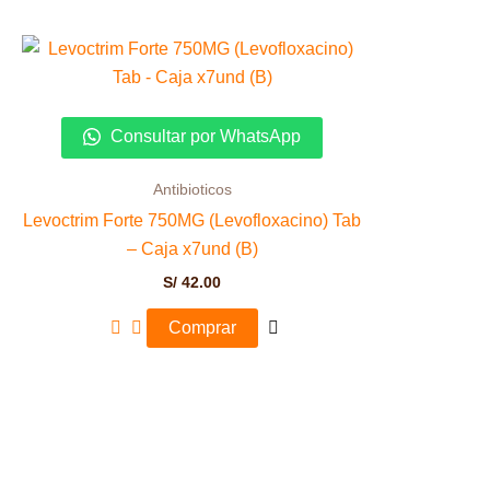
Consultar por WhatsApp
Antibioticos
Levoctrim Forte 750MG (Levofloxacino) Tab
– Caja x7und (B)
S/
42.00
Comprar