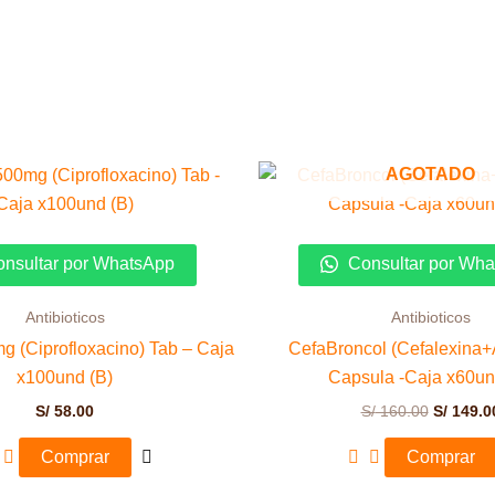
El
AGOTADO
precio
original
era:
S/ 160.0
nsultar por WhatsApp
Consultar por Wh
Antibioticos
Antibioticos
mg (Ciprofloxacino) Tab – Caja
CefaBroncol (Cefalexina+
x100und (B)
Capsula -Caja x60un
S/
58.00
S/
160.00
S/
149.0
Comprar
Comprar