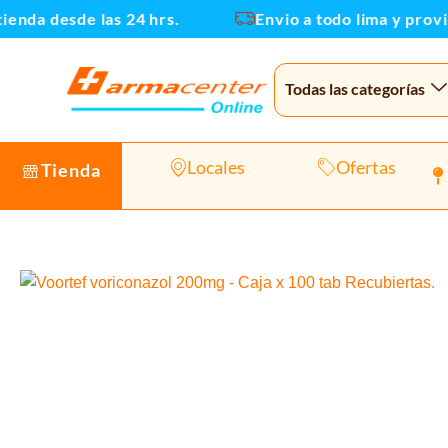
Ir
da desde las 24 hrs.
Envio a todo lima y provinci
al
contenido
Todas las categorías
Locales
Ofertas
Tienda