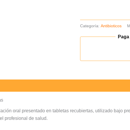
tab
Recubiertas.
cantidad
Categoría:
Antibioticos
M
Paga
as
ión oral presentado en tabletas recubiertas, utilizado bajo pr
 el profesional de salud.