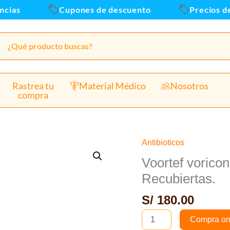
as
Cupones de descuento
Precios de al
Rastrea tu
Material Médico
Nosotros
compra
Antibioticos
Voortef
voriconazol
Voortef vorico
200mg
Recubiertas.
-
S/
180.00
Caja
x
Compra on
100