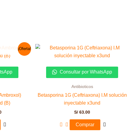
El
¡Oferta!
precio
actual
es:
0.
S/ 149.00.
atsApp
Consultar por WhatsApp
Antibioticos
Ambroxol)
Betasporina 1G (Ceftriaxona) I.M solución
d (B)
inyectable x3und
0
S/
63.00
Comprar