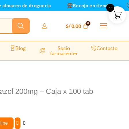
macen de drogueria
Recojo en tienda
En
0
S/
0.00
Blog
Socio
Contacto
farmacenter
nazol 200mg – Caja x 100 tab
line